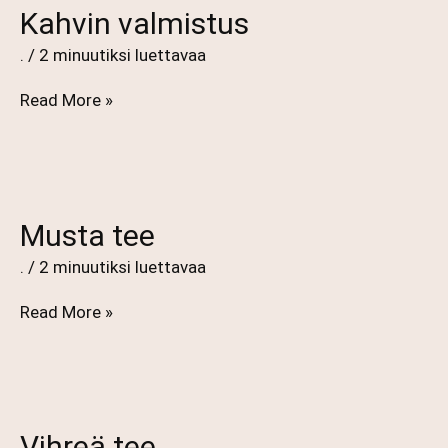
Kahvin valmistus
.
/
2 minuutiksi luettavaa
Kahvin
Read More »
valmistus
Musta tee
.
/
2 minuutiksi luettavaa
Musta
Read More »
tee
Vihreä tee