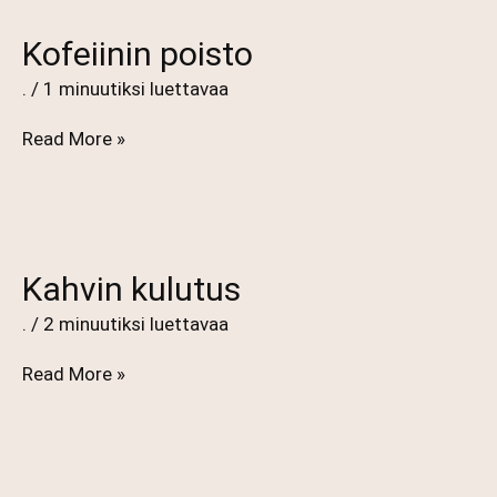
Kofeiinin poisto
.
/
1 minuutiksi luettavaa
Kofeiinin
Read More »
poisto
Kahvin kulutus
.
/
2 minuutiksi luettavaa
Kahvin
Read More »
kulutus