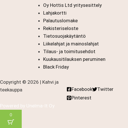
Oy Hottis Ltd yritysesittely
Lahjakortti
Palautuslomake
Rekisteriseloste
Tietosuojakäytäntö
Liikelahjat ja mainoslahjat
Tilaus- ja toimitusehdot
Kuukausitilauksen peruminen
Black Friday
Copyright © 2026 | Kahvi ja
Facebook
Twitter
teekauppa
Pinterest
Powered by
Unelma-It Oy
0