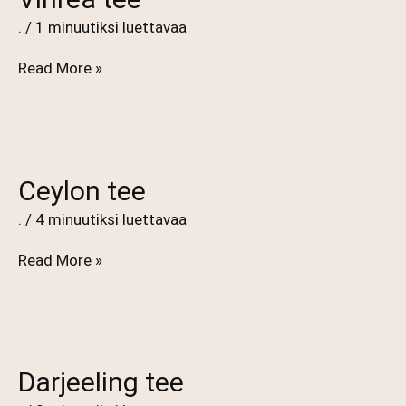
.
/
1 minuutiksi luettavaa
Vihreä
Read More »
tee
Ceylon tee
.
/
4 minuutiksi luettavaa
Ceylon
Read More »
tee
Darjeeling tee