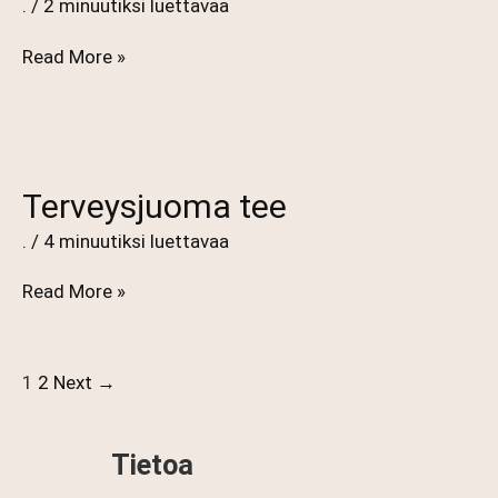
.
/
2 minuutiksi luettavaa
Darjeeling
Read More »
tee
Terveysjuoma tee
.
/
4 minuutiksi luettavaa
Terveysjuoma
Read More »
tee
1
2
Next
→
Tietoa