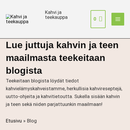
Siirry
sisältöön
Kahvi ja
teekauppa
0
Lue juttuja kahvin ja teen
maailmasta teekeitaan
blogista
Teekeitaan blogista löydät tiedot
kahvielämyskahveistamme, herkullisia kahvireseptejä,
uutto-ohjeita ja kahvitietoutta. Sukella sisään kahvin
ja teen sekä niiden parjattuunkin maailmaan!
Etusivu
Blog