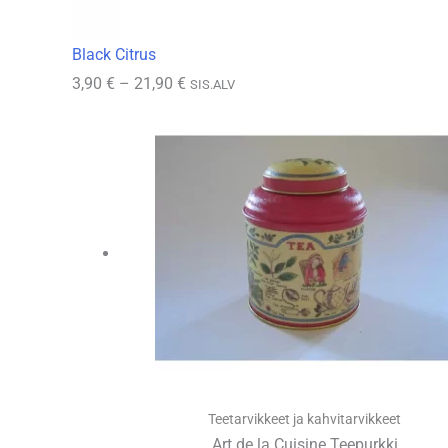
Black Citrus
Hintaluokka:
3,90
€
–
21,90
€
SIS.ALV
3,90 €
-
21,90 €
Teetarvikkeet ja kahvitarvikkeet
Art de la Cuisine Teepurkki