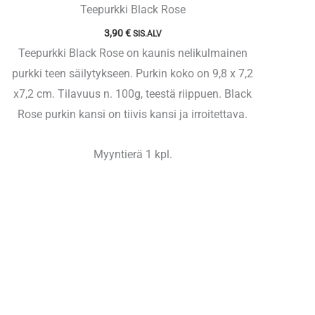
Teepurkki Black Rose
3,90
€
SIS.ALV
Teepurkki Black Rose on kaunis nelikulmainen
purkki teen säilytykseen. Purkin koko on 9,8 x 7,2
x7,2 cm. Tilavuus n. 100g, teestä riippuen. Black
Rose purkin kansi on tiivis kansi ja irroitettava.
Myyntierä 1 kpl.