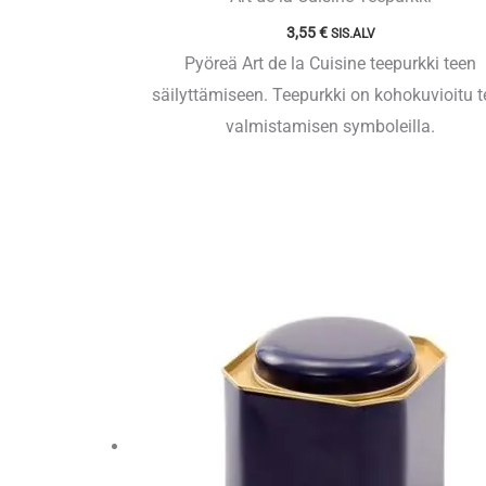
3,55
€
SIS.ALV
Pyöreä Art de la Cuisine teepurkki teen
säilyttämiseen. Teepurkki on kohokuvioitu 
valmistamisen symboleilla.