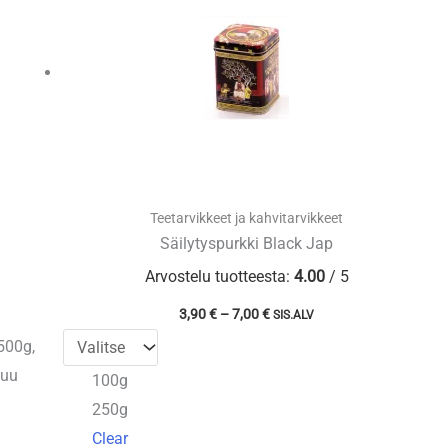
Teetarvikkeet ja kahvitarvikkeet
Säilytyspurkki Black Jap
Arvostelu tuotteesta:
4.00
/ 5
Hintaluokka:
3,90
€
–
7,00
€
SIS.ALV
3,90 €
-
 500g,
7,00 €
tuu
100g
250g
Clear