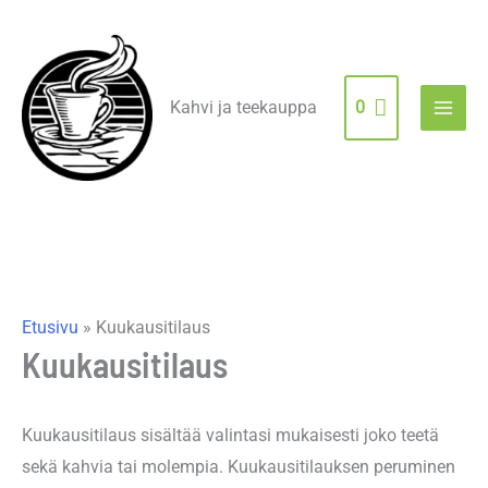
Siirry
sisältöön
Kahvi ja teekauppa
0
Etusivu
»
Kuukausitilaus
Kuukausitilaus
Kuukausitilaus sisältää valintasi mukaisesti joko teetä
sekä kahvia tai molempia. Kuukausitilauksen peruminen