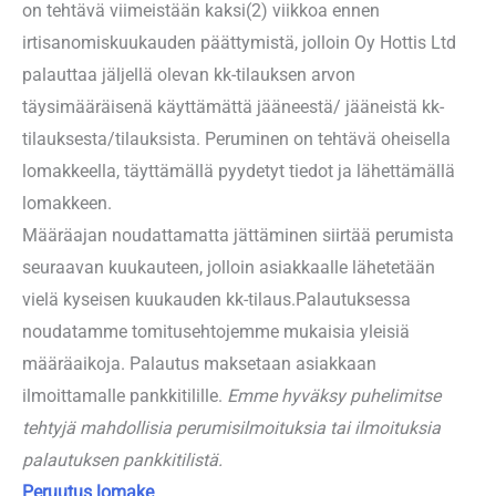
on tehtävä viimeistään kaksi(2) viikkoa ennen
irtisanomiskuukauden päättymistä, jolloin Oy Hottis Ltd
palauttaa jäljellä olevan kk-tilauksen arvon
täysimääräisenä käyttämättä jääneestä/ jääneistä kk-
tilauksesta/tilauksista. Peruminen on tehtävä oheisella
lomakkeella, täyttämällä pyydetyt tiedot ja lähettämällä
lomakkeen.
Määräajan noudattamatta jättäminen siirtää perumista
seuraavan kuukauteen, jolloin asiakkaalle lähetetään
vielä kyseisen kuukauden kk-tilaus.Palautuksessa
noudatamme tomitusehtojemme mukaisia yleisiä
määräaikoja. Palautus maksetaan asiakkaan
ilmoittamalle pankkitilille.
Emme hyväksy puhelimitse
tehtyjä mahdollisia perumisilmoituksia tai ilmoituksia
palautuksen pankkitilistä.
Peruutus lomake
.