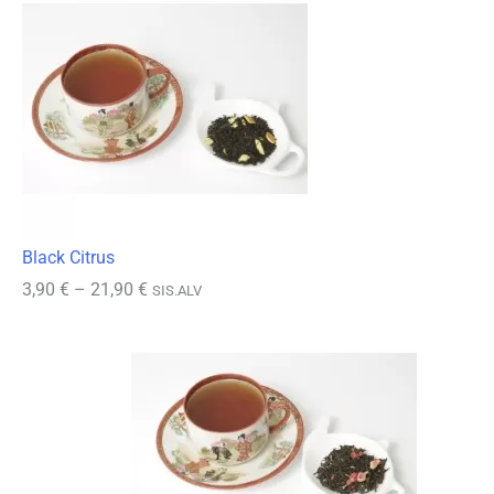
Black Citrus
Hintaluokka:
3,90
€
–
21,90
€
SIS.ALV
3,90 €
-
21,90 €