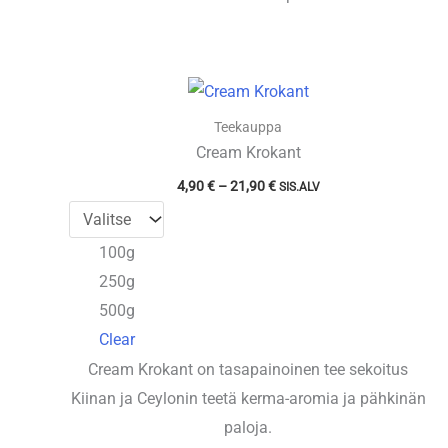
Teekauppa
Cream Krokant
Hintaluokka:
4,90
€
–
21,90
€
SIS.ALV
4,90 €
-
21,90 €
100g
250g
500g
Clear
Cream Krokant on tasapainoinen tee sekoitus
Kiinan ja Ceylonin teetä kerma-aromia ja pähkinän
paloja.