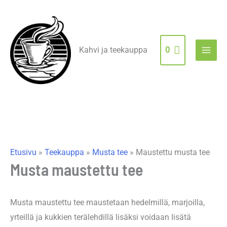
Siirry
sisältöön
Kahvi ja teekauppa
0
Etusivu
»
Teekauppa
»
Musta tee
»
Maustettu musta tee
Musta maustettu tee
Musta maustettu tee maustetaan hedelmillä, marjoilla,
yrteillä ja kukkien terälehdillä lisäksi voidaan lisätä