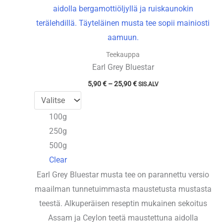
Teekauppa
Earl Grey Bluestar
Hintaluokka:
5,90
€
–
25,90
€
SIS.ALV
5,90 €
-
25,90 €
100g
250g
500g
Clear
Earl Grey Bluestar musta tee on parannettu versio
maailman tunnetuimmasta maustetusta mustasta
teestä. Alkuperäisen reseptin mukainen sekoitus
Assam ja Ceylon teetä maustettuna aidolla