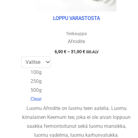
LOPPU VARASTOSTA
Teekauppa
Afrodite
Hintaluokka:
6,90
€
–
31,90
€
SIS.ALV
6,90 €
-
31,90 €
100g
250g
500g
Clear
Luomu Afrodite on luomu teen aatelia. Luomu
kiinalainen Keemum tee, joka ei ole aivan loppuun
saakka fermontoitunut sekä luomu mansikka,
luomu vadelma, luomu karhunvatukka.