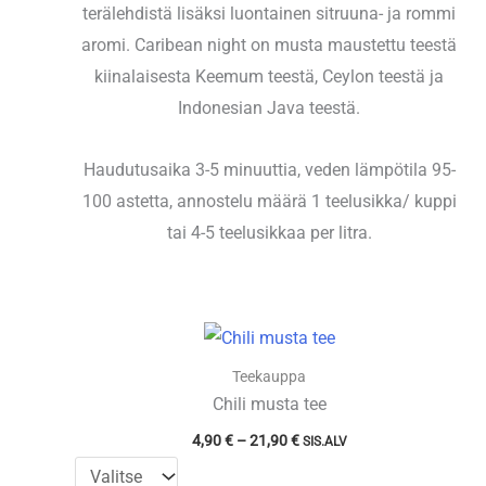
terälehdistä lisäksi luontainen sitruuna- ja rommi
aromi. Caribean night on musta maustettu teestä
kiinalaisesta Keemum teestä, Ceylon teestä ja
Indonesian Java teestä.
Haudutusaika 3-5 minuuttia, veden lämpötila 95-
100 astetta, annostelu määrä 1 teelusikka/ kuppi
tai 4-5 teelusikkaa per litra.
Teekauppa
Chili musta tee
Hintaluokka:
4,90
€
–
21,90
€
SIS.ALV
4,90 €
-