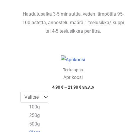
Haudutusaika 3-5 minuuttia, veden lämpötila 95-
100 astetta, annostelu määrä 1 teelusikka/ kuppi
tai 4-5 teelusikkaa per litra.
Teekauppa
Aprikoosi
Hintaluokka:
4,90
€
–
21,90
€
SIS.ALV
4,90 €
-
21,90 €
100g
250g
500g