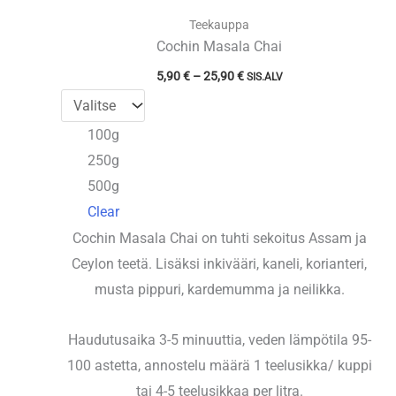
Teekauppa
Cochin Masala Chai
Hintaluokka:
5,90
€
–
25,90
€
SIS.ALV
5,90 €
-
25,90 €
100g
250g
500g
Clear
Cochin Masala Chai on tuhti sekoitus Assam ja
Ceylon teetä. Lisäksi inkivääri, kaneli, korianteri,
musta pippuri, kardemumma ja neilikka.
Haudutusaika 3-5 minuuttia, veden lämpötila 95-
100 astetta, annostelu määrä 1 teelusikka/ kuppi
tai 4-5 teelusikkaa per litra.