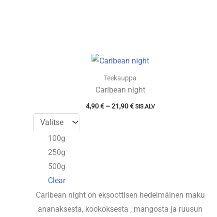
Teekauppa
Caribean night
Hintaluokka:
4,90
€
–
21,90
€
SIS.ALV
4,90 €
-
21,90 €
100g
250g
500g
Clear
Caribean night on eksoottisen hedelmäinen maku
ananaksesta, kookoksesta , mangosta ja ruusun