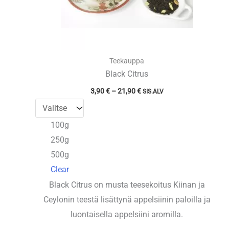
Teekauppa
Black Citrus
Hintaluokka:
3,90
€
–
21,90
€
SIS.ALV
3,90 €
-
21,90 €
100g
250g
500g
Clear
Black Citrus on musta teesekoitus Kiinan ja
Ceylonin teestä lisättynä appelsiinin paloilla ja
luontaisella appelsiini aromilla.