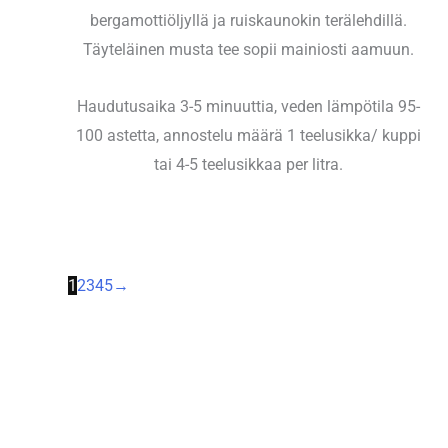
bergamottiöljyllä ja ruiskaunokin terälehdillä.
Täyteläinen musta tee sopii mainiosti aamuun.
Haudutusaika 3-5 minuuttia, veden lämpötila 95-
100 astetta, annostelu määrä 1 teelusikka/ kuppi
tai 4-5 teelusikkaa per litra.
1
2
3
4
5
→