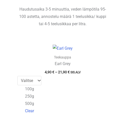
Haudutusaika 3-5 minuuttia, veden lämpötila 95-
100 astetta, annostelu määrä 1 teelusikka/ kuppi
tai 4-5 teelusikkaa per litra.
Teekauppa
Earl Grey
Hintaluokka:
4,90
€
–
21,90
€
SIS.ALV
4,90 €
-
21,90 €
100g
250g
500g
Clear