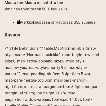
Musta tee
,
Musta maustettu tee
Ilmainen toimitus yli 50 € tilauksille!
Verkkokaupassa on käytössä SSL suojaus
Kuvaus
/* Style Definitions */ table.MsoNormalTable {mso-
style-name:”Normaali taulukko”; mso-tstyle-rowband-
size:0; mso-tstyle-colband-size:0; mso-style-
noshow:yes; mso-style-priority:99; mso-style-
parent:””; mso-padding-alt:0cm 5.4pt 0cm 5.4pt;
mso-para-margin-top:0cm; mso-para-margin-
right:0cm; mso-para-margin-bottom:8.0pt; mso-para-
margin-left:0cm; line-height:107%; mso-
pagination:widow-orphan; font-size:11.0pt; font-
family:”Calibri”,”sans-serif”; mso-ascii-font-