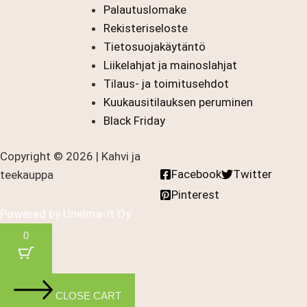
Palautuslomake
Rekisteriseloste
Tietosuojakäytäntö
Liikelahjat ja mainoslahjat
Tilaus- ja toimitusehdot
Kuukausitilauksen peruminen
Black Friday
Copyright © 2026 | Kahvi ja
Facebook
Twitter
teekauppa
Pinterest
Powered by
Unelma-It Oy
0
CLOSE CART