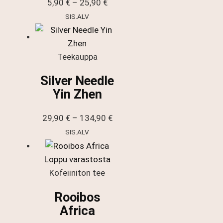
Hintaluokka:
5,90
€
–
25,90
€
5,90 €
SIS.ALV
-
25,90 €
Teekauppa
Silver Needle
Yin Zhen
Hintaluokka:
29,90
€
–
134,90
€
29,90 €
SIS.ALV
-
134,90 €
Loppu varastosta
Kofeiiniton tee
Rooibos
Africa