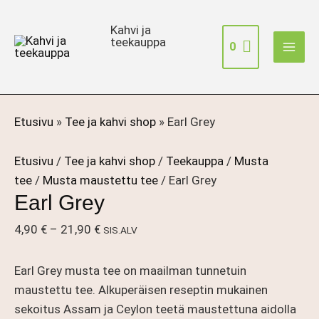
Siirry
sisältöön
Kahvi ja
teekauppa
0
Etusivu
»
Tee ja kahvi shop
»
Earl Grey
Etusivu
/
Tee ja kahvi shop
/
Teekauppa
/
Musta
tee
/
Musta maustettu tee
/ Earl Grey
Earl Grey
Hintaluokka:
4,90
€
–
21,90
€
SIS.ALV
4,90 €
-
Earl Grey musta tee on maailman tunnetuin
21,90 €
maustettu tee. Alkuperäisen reseptin mukainen
sekoitus Assam ja Ceylon teetä maustettuna aidolla