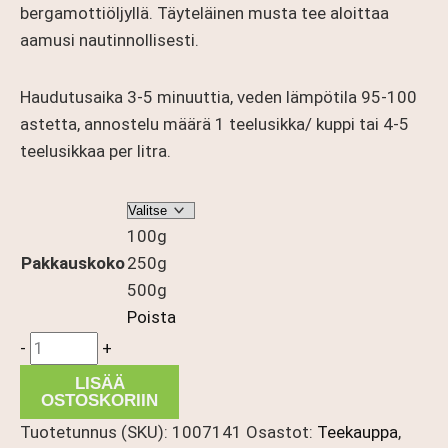
bergamottiöljyllä. Täyteläinen musta tee aloittaa
aamusi nautinnollisesti.
Haudutusaika 3-5 minuuttia, veden lämpötila 95-100
astetta, annostelu määrä 1 teelusikka/ kuppi tai 4-5
teelusikkaa per litra.
100g
Pakkauskoko
250g
500g
Poista
Earl
-
+
Grey
LISÄÄ
määrä
OSTOSKORIIN
Tuotetunnus (SKU):
1007141
Osastot:
Teekauppa
,