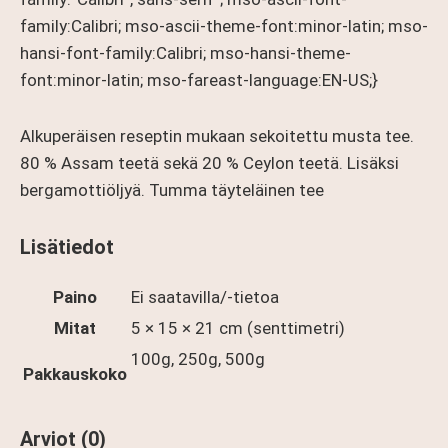
family:Calibri; mso-ascii-theme-font:minor-latin; mso-
hansi-font-family:Calibri; mso-hansi-theme-
font:minor-latin; mso-fareast-language:EN-US;}
Alkuperäisen reseptin mukaan sekoitettu musta tee.
80 % Assam teetä sekä 20 % Ceylon teetä. Lisäksi
bergamottiöljyä. Tumma täyteläinen tee
Lisätiedot
Paino
Ei saatavilla/-tietoa
Mitat
5 × 15 × 21 cm (senttimetri)
100g, 250g, 500g
Pakkauskoko
Arviot (0)