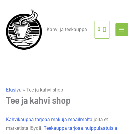
Siirry
sisältöön
Kahvi ja teekauppa
0
Etusivu
»
Tee ja kahvi shop
Tee ja kahvi shop
Kahvikauppa tarjoaa makuja maailmalta
joita et
marketista löydä.
Teekauppa tarjoaa huippulaatuisia