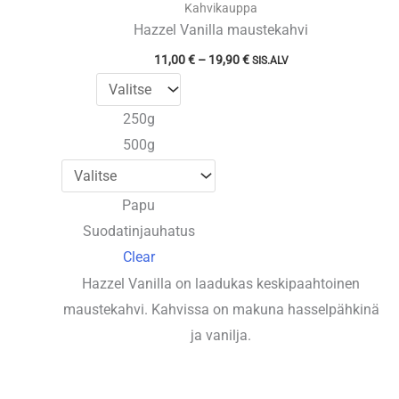
Kahvikauppa
Hazzel Vanilla maustekahvi
Hintaluokka:
11,00
€
–
19,90
€
SIS.ALV
11,00 €
-
19,90 €
250g
500g
Papu
Suodatinjauhatus
Clear
Hazzel Vanilla on laadukas keskipaahtoinen
maustekahvi. Kahvissa on makuna hasselpähkinä
ja vanilja.