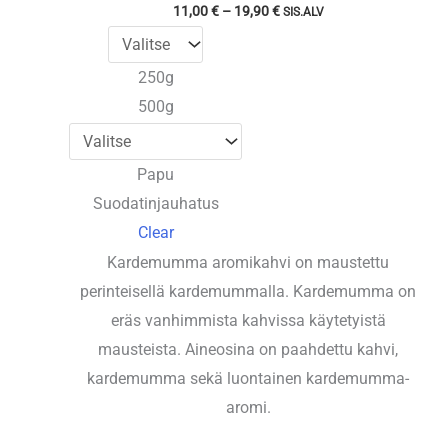
Hintaluokka:
11,00
€
–
19,90
€
SIS.ALV
11,00 €
-
19,90 €
250g
500g
Papu
Suodatinjauhatus
Clear
Kardemumma aromikahvi on maustettu
perinteisellä kardemummalla. Kardemumma on
eräs vanhimmista kahvissa käytetyistä
mausteista. Aineosina on paahdettu kahvi,
kardemumma sekä luontainen kardemumma-
aromi.