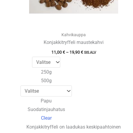
Kahvikauppa
Konjakkitryffeli maustekahvi
Hintaluokka:
11,00
€
–
19,90
€
SIS.ALV
11,00 €
-
19,90 €
250g
500g
Papu
Suodatinjauhatus
Clear
Konjakkitryffeli on laadukas keskipaahtoinen