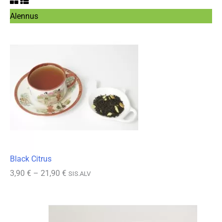
Tuote
Alennus
alennuksessa
Black Citrus
Hintaluokka:
3,90
€
–
21,90
€
SIS.ALV
3,90 €
-
21,90 €