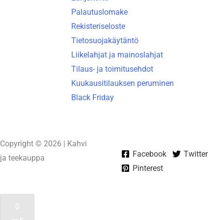
Palautuslomake
Rekisteriseloste
Tietosuojakäytäntö
Liikelahjat ja mainoslahjat
Tilaus- ja toimitusehdot
Kuukausitilauksen peruminen
Black Friday
Copyright © 2026 | Kahvi
Facebook
Twitter
ja teekauppa
Pinterest
Powered by
Unelma-It Oy
0