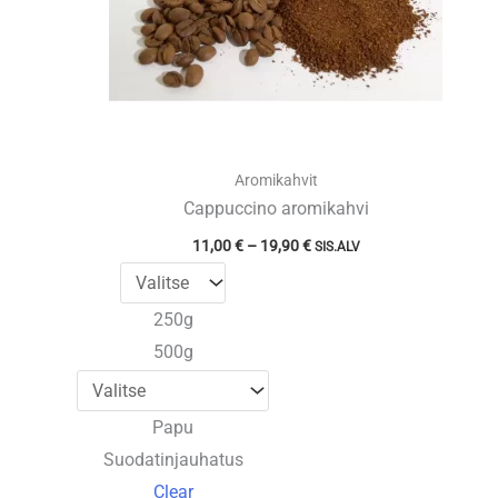
Aromikahvit
Cappuccino aromikahvi
Hintaluokka:
11,00
€
–
19,90
€
SIS.ALV
11,00 €
-
19,90 €
250g
500g
Papu
Suodatinjauhatus
Clear