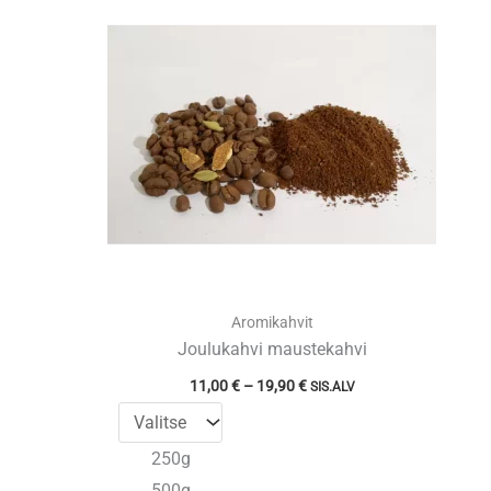
Aromikahvit
Joulukahvi maustekahvi
Hintaluokka:
11,00
€
–
19,90
€
SIS.ALV
11,00 €
-
19,90 €
250g
500g