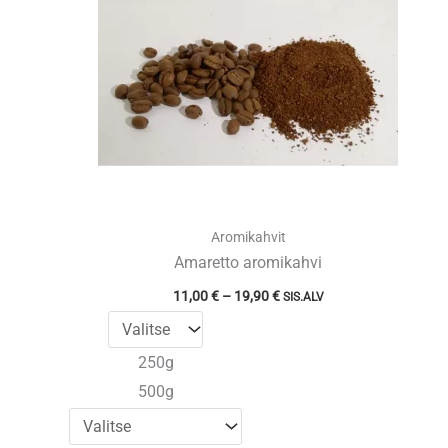
Aromikahvit
Amaretto aromikahvi
Hintaluokka:
11,00
€
–
19,90
€
SIS.ALV
11,00 €
-
19,90 €
250g
500g