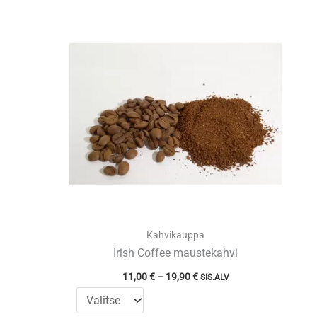
Kahvikauppa
Irish Coffee maustekahvi
Hintaluokka:
11,00
€
–
19,90
€
SIS.ALV
11,00 €
-
19,90 €