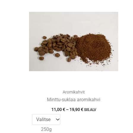
Aromikahvit
Minttu-suklaa aromikahvi
Hintaluokka:
11,00
€
–
19,90
€
SIS.ALV
11,00 €
-
19,90 €
250g