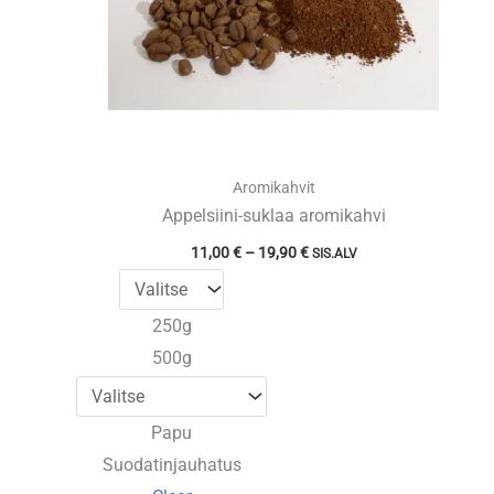
Aromikahvit
Appelsiini-suklaa aromikahvi
Hintaluokka:
11,00
€
–
19,90
€
SIS.ALV
11,00 €
-
19,90 €
250g
500g
Papu
Suodatinjauhatus