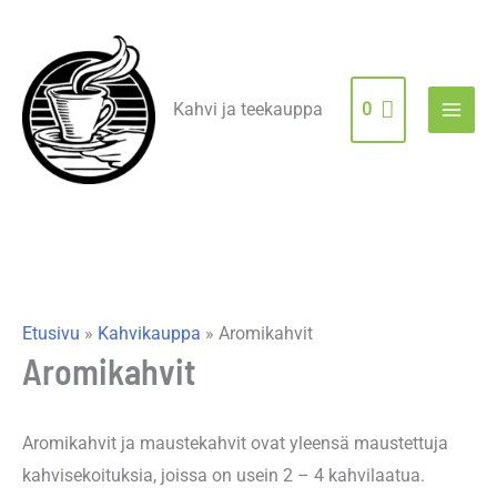
Siirry
sisältöön
Kahvi ja teekauppa
0
Etusivu
»
Kahvikauppa
»
Aromikahvit
Aromikahvit
Aromikahvit ja maustekahvit ovat yleensä maustettuja
kahvisekoituksia, joissa on usein 2 – 4 kahvilaatua.