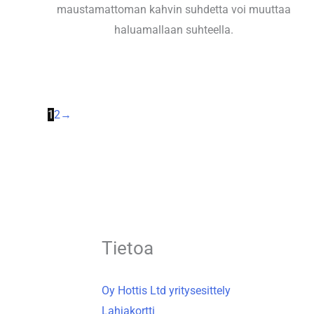
maustamattoman kahvin suhdetta voi muuttaa
haluamallaan suhteella.
1
2
→
Tietoa
Oy Hottis Ltd yritysesittely
Lahjakortti