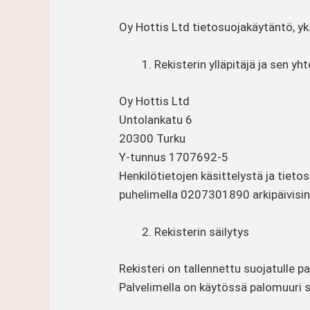
Oy Hottis Ltd tietosuojakäytäntö, yk
Rekisterin ylläpitäjä ja sen yh
Oy Hottis Ltd
Untolankatu 6
20300 Turku
Y-tunnus 1707692-5
Henkilötietojen käsittelystä ja tieto
puhelimella 0207301890 arkipäivisin
Rekisterin säilytys
Rekisteri on tallennettu suojatulle pa
Palvelimella on käytössä palomuuri 