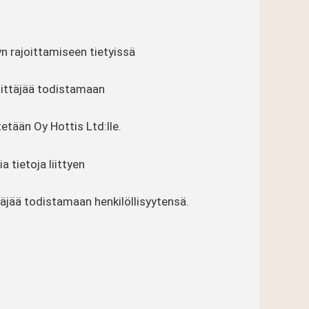
yn rajoittamiseen tietyissä
esittäjää todistamaan
etään Oy Hottis Ltd:lle.
 tietoja liittyen
ttäjää todistamaan henkilöllisyytensä.