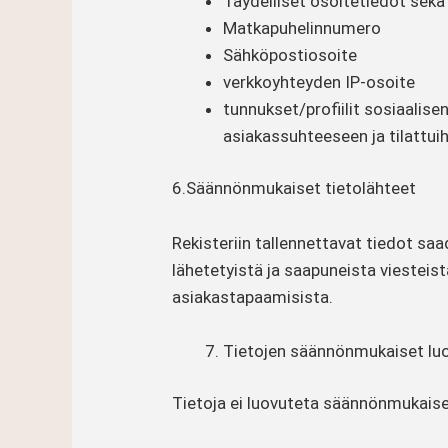
Täydelliset osoitetiedot sekä
Matkapuhelinnumero
Sähköpostiosoite
verkkoyhteyden IP-osoite
tunnukset/profiilit sosiaalise
asiakassuhteeseen ja tilattuihi
6.Säännönmukaiset tietolähteet
Rekisteriin tallennettavat tiedot sa
lähetetyistä ja saapuneista viesteist
asiakastapaamisista.
Tietojen säännönmukaiset luov
Tietoja ei luovuteta säännönmukaisest