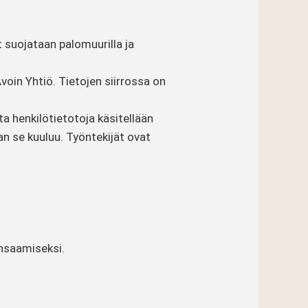
t suojataan palomuurilla ja
Avoin Yhtiö. Tietojen siirrossa on
ita henkilötietotoja käsitellään
aan se kuuluu. Työntekijät ovat
ansaamiseksi.