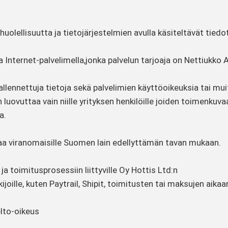
uolellisuutta ja tietojärjestelmien avulla käsiteltävät tiedo
a Internet-palvelimella,jonka palvelun tarjoaja on Nettiukko 
 tallennettuja tietoja sekä palvelimien käyttöoikeuksia tai mu
 luovuttaa vain niille yrityksen henkilöille joiden toimenkuv
a.
taa viranomaisille Suomen lain edellyttämän tavan mukaan.
 ja toimitusprosessiin liittyville Oy Hottis Ltd:n
ijoille, kuten Paytrail, Shipit, toimitusten tai maksujen aika
elto-oikeus