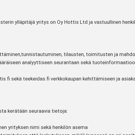
sterin ylläpitäjä yritys on Oy Hottis Ltd ja vastuullinen henk
täminen,tunnistautuminen, tilausten, toimitusten ja mahdoll
äräiseen analyyttiseen seurantaan sekä tuoteinformaatio
is.fi sekä teekeidas.fi verkkokaupan kehittämiseen ja asia
ta kerätään seuraavia tietoja:
inen yrityksen nimi sekä henkilön asema