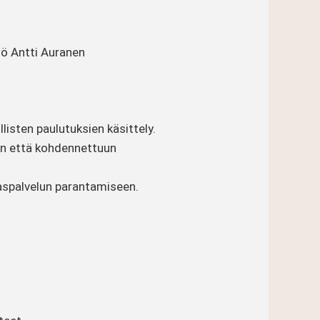
ilö Antti Auranen
isten paulutuksien käsittely.
on että kohdennettuun
kaspalvelun parantamiseen.