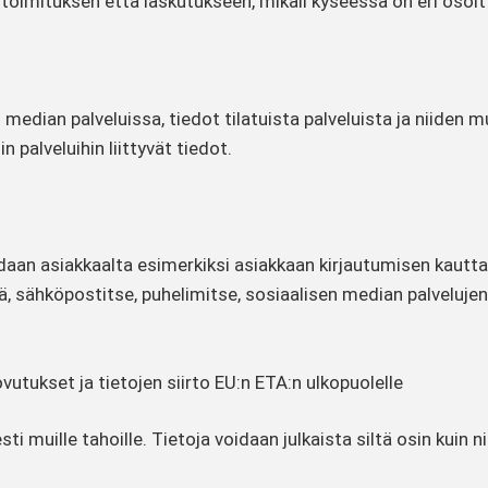
 toimituksen että laskutukseen, mikäli kyseessä on eri osoit
n median palveluissa, tiedot tilatuista palveluista ja niiden
n palveluihin liittyvät tiedot.
adaan asiakkaalta esimerkiksi asiakkaan kirjautumisen kautt
ä, sähköpostitse, puhelimitse, sosiaalisen median palvelujen
utukset ja tietojen siirto EU:n ETA:n ulkopuolelle
i muille tahoille. Tietoja voidaan julkaista siltä osin kuin n