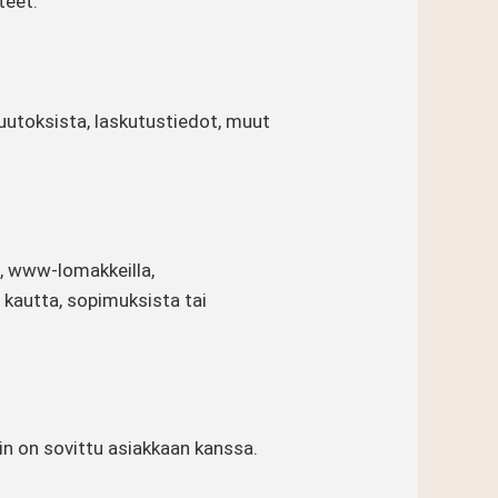
teet.
 muutoksista, laskutustiedot, muut
a, www-lomakkeilla,
 kautta, sopimuksista tai
iin on sovittu asiakkaan kanssa.