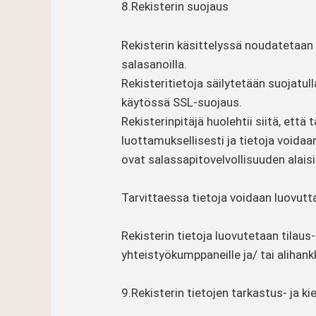
8.Rekisterin suojaus
Rekisterin käsittelyssä noudatetaan h
salasanoilla.
Rekisteritietoja säilytetään suojatull
käytössä SSL-suojaus.
Rekisterinpitäjä huolehtii siitä, että
luottamuksellisesti ja tietoja voidaan
ovat salassapitovelvollisuuden alaisi
Tarvittaessa tietoja voidaan luovut
Rekisterin tietoja luovutetaan tilaus-
yhteistyökumppaneille ja/ tai alihankk
9.Rekisterin tietojen tarkastus- ja ki