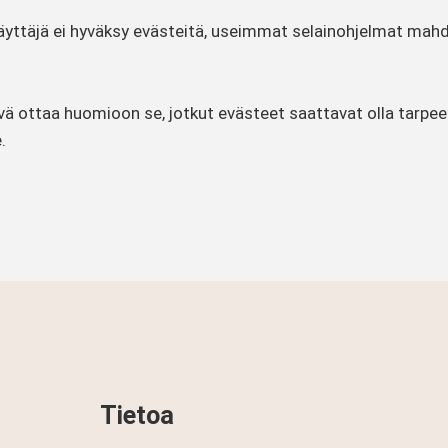
 käyttäjä ei hyväksy evästeitä, useimmat selainohjelmat mah
vä ottaa huomioon se, jotkut evästeet saattavat olla tarpe
.
Tietoa