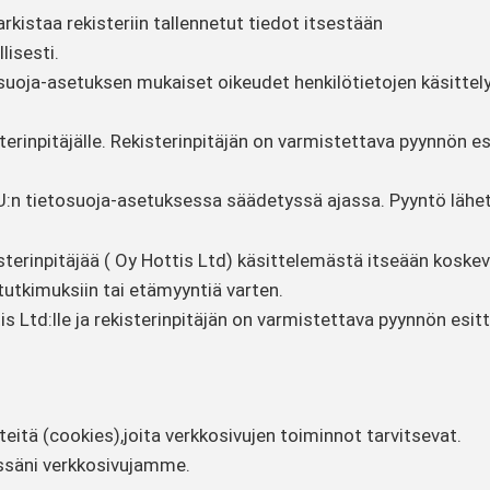
arkistaa rekisteriin tallennetut tiedot itsestään
lisesti.
tosuoja-asetuksen mukaiset oikeudet henkilötietojen käsittel
isterinpitäjälle. Rekisterinpitäjän on varmistettava pyynnön 
EU:n tietosuoja-asetuksessa säädetyssä ajassa. Pyyntö lähet
sterinpitäjää ( Oy Hottis Ltd) käsittelemästä itseään koskevia
tutkimuksiin tai etämyyntiä varten.
ttis Ltd:lle ja rekisterinpitäjän on varmistettava pyynnön esi
teitä (cookies),joita verkkosivujen toiminnot tarvitsevat.
ssäni verkkosivujamme.