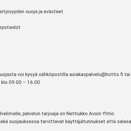
sityisyyden suoja ja evästeet
teystiedot
suojasta voi kysyä sähköpostilla asiakaspalvelu@hottis.fi tai
 klo 09.00 – 16.00
lvelimelle, palvelun tarjoaja on Nettiukko Avoin Yhtiö.
sekä suojauksessa tarvittavat käyttäjätunnukset että salasa