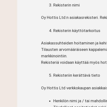
Rekisterin nimi
Oy Hottis Ltd:n asiakasrekisteri. Reki
Rekisterin käyttötarkoitus
Asiakassuhteiden hoitaminen ja kehit
Tilausten arvomääräiseen kappalemä
markkinointiin.
Rekisteriä voidaan käyttää myös hott
Rekisteriin kerättävä tieto
Oy Hottis Ltd verkkokaupan asiakkais
Henkilön nimi ja / tai mahdoll