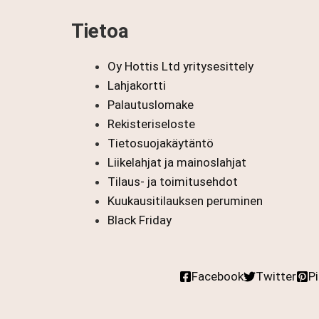
Tietoa
Oy Hottis Ltd yritysesittely
Lahjakortti
Palautuslomake
Rekisteriseloste
Tietosuojakäytäntö
Liikelahjat ja mainoslahjat
Tilaus- ja toimitusehdot
Kuukausitilauksen peruminen
Black Friday
Facebook
Twitter
P