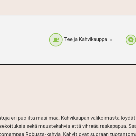
Tee ja Kahvikauppa
tuja eri puolilta maailmaa. Kahvikaupan valikoimasta löydä
visekoituksia sekä maustekahvia että vihreää raakapapua. Sa
ttomampaa Robusta-kahvia. Kahvit ovat suoraan tuotantomais