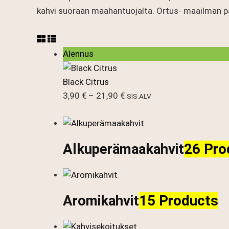
kahvi suoraan maahantuojalta. Ortus- maailman pa
Tuote
Alennus
alennuksessa
Black Citrus
Hintaluokka:
3,90
€
–
21,90
€
SIS.ALV
3,90 €
-
21,90 €
Alkuperämaakahvit
26 Pro
Aromikahvit
15 Products