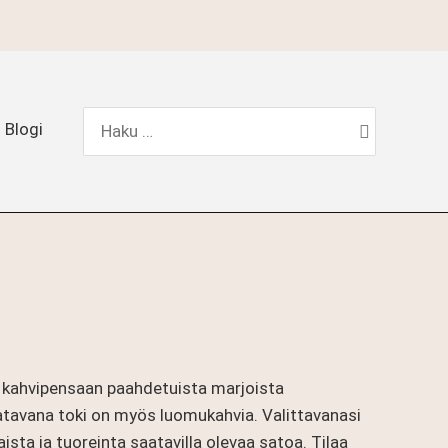
Hae:
Blogi
t kahvipensaan paahdetuista marjoista
atavana toki on myös luomukahvia. Valittavanasi
ta ja tuoreinta saatavilla olevaa satoa. Tilaa