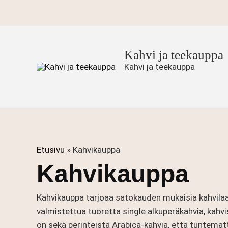
Siirry
sisältöön
Kahvi ja teekauppa
Kahvi ja teekauppa
Etusivu
»
Kahvikauppa
Kahvikauppa
Kahvikauppa tarjoaa satokauden mukaisia kahvilaa
valmistettua tuoretta single alkuperäkahvia, kah
on sekä perinteistä Arabica-kahvia, että tuntema