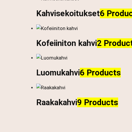
Kahvisekoitukset
6 Produ
Kofeiiniton kahvi
2 Produc
Luomukahvi
6 Products
Raakakahvi
9 Products