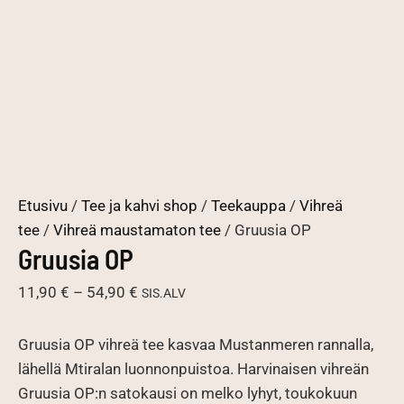
Etusivu
/
Tee ja kahvi shop
/
Teekauppa
/
Vihreä
tee
/
Vihreä maustamaton tee
/ Gruusia OP
Gruusia OP
Hintaluokka:
11,90
€
–
54,90
€
SIS.ALV
11,90 €
-
Gruusia OP vihreä tee kasvaa Mustanmeren rannalla,
54,90 €
lähellä Mtiralan luonnonpuistoa. Harvinaisen vihreän
Gruusia OP:n satokausi on melko lyhyt, toukokuun