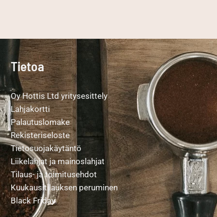
Tietoa
Oy Hottis Ltd yritysesittely
Lahjakortti
Palautuslomake
Rekisteriseloste
Tietosuojakäytäntö
Liikelahjat ja mainoslahjat
Tilaus- ja toimitusehdot
Kuukausitilauksen peruminen
Black Friday