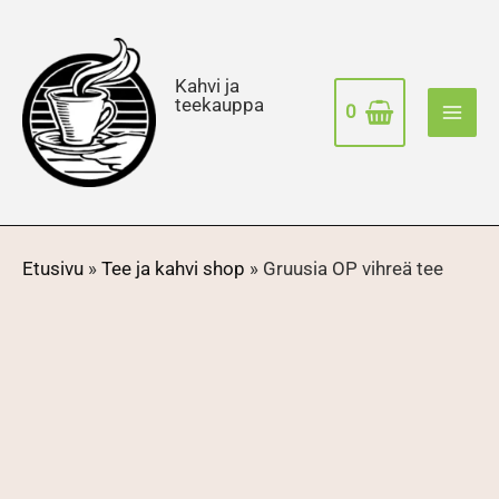
Siirry
sisältöön
Kahvi ja
teekauppa
0
Etusivu
»
Tee ja kahvi shop
»
Gruusia OP vihreä tee