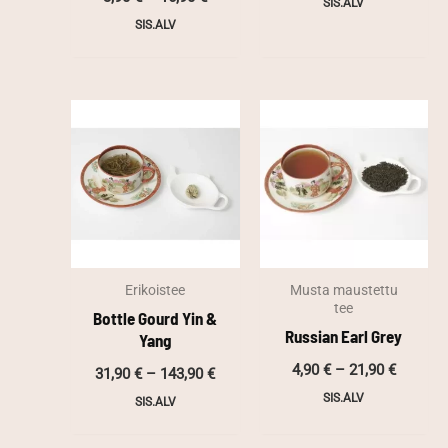
SIS.ALV
-
3,90 €
25,90 €
SIS.ALV
-
16,90 €
Erikoistee
Musta maustettu
tee
Bottle Gourd Yin &
Russian Earl Grey
Yang
Hintalu
Hintaluokka:
4,90
€
–
21,90
€
31,90
€
–
143,90
€
4,90 €
31,90 €
SIS.ALV
-
SIS.ALV
-
21,90 €
143,90 €