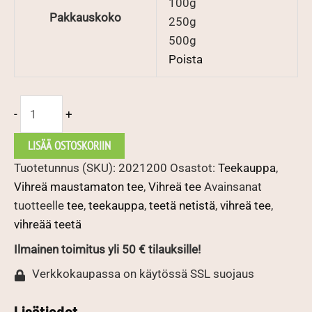
100g
Pakkauskoko
250g
500g
Poista
Gruusia
-
+
OP
määrä
LISÄÄ OSTOSKORIIN
Tuotetunnus (SKU):
2021200
Osastot:
Teekauppa
,
Vihreä maustamaton tee
,
Vihreä tee
Avainsanat
tuotteelle
tee
,
teekauppa
,
teetä netistä
,
vihreä tee
,
vihreää teetä
Ilmainen toimitus yli 50 € tilauksille!
Verkkokaupassa on käytössä SSL suojaus
Lisätiedot