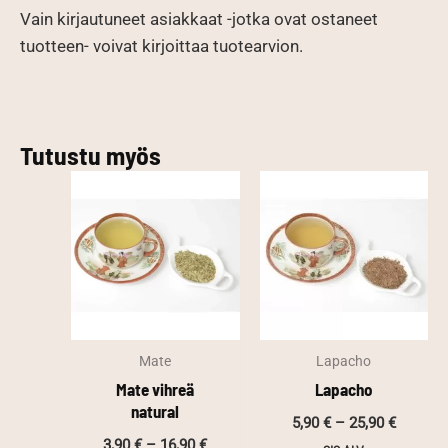
Vain kirjautuneet asiakkaat -jotka ovat ostaneet
tuotteen- voivat kirjoittaa tuotearvion.
Tutustu myös
Mate
Lapacho
Mate vihreä
Lapacho
natural
Hintalu
5,90
€
–
25,90
€
5,90 €
Hintaluokka:
3,90
€
–
16,90
€