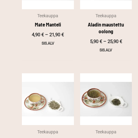
Teekauppa
Teekauppa
Mate Manteli
Aladin maustettu
oolong
Hintaluokka:
4,90
€
–
21,90
€
4,90 €
Hintalu
5,90
€
–
25,90
€
SIS.ALV
-
5,90 €
21,90 €
SIS.ALV
-
25,90 €
Teekauppa
Teekauppa