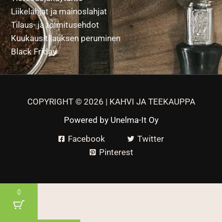
Liikelahjat ja mainoslahjat
Tilaus- ja toimitusehdot
Kuukausitilauksen peruminen
Black Friday
COPYRIGHT © 2026 | KAHVI JA TEEKAUPPA
Powered by
Unelma-It Oy
Facebook
Twitter
Pinterest
0