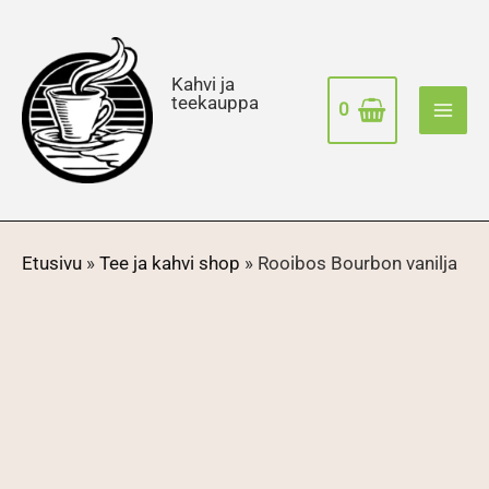
Siirry
sisältöön
Kahvi ja
teekauppa
0
Etusivu
»
Tee ja kahvi shop
»
Rooibos Bourbon vanilja