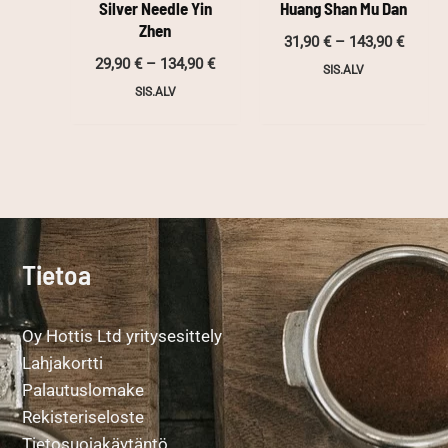
Silver Needle Yin
Huang Shan Mu Dan
Zhen
Hintal
31,90
€
–
143,90
€
31,90 
Hintaluokka:
29,90
€
–
134,90
€
SIS.ALV
-
29,90 €
143,90
SIS.ALV
-
134,90 €
Tietoa
Oy Hottis Ltd yritysesittely
Lahjakortti
Palautuslomake
Rekisteriseloste
Tietosuojakäytäntö