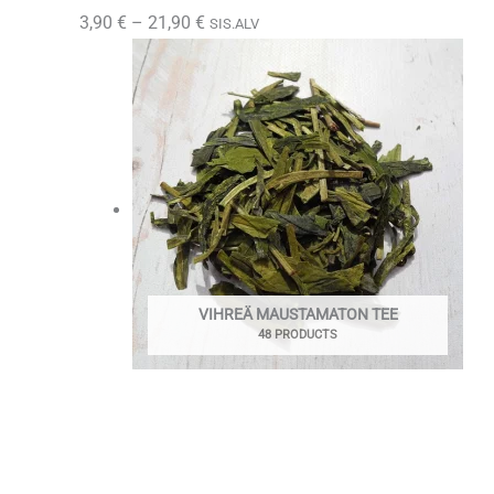
Hintaluokka:
3,90
€
–
21,90
€
SIS.ALV
3,90 €
-
21,90 €
VIHREÄ MAUSTAMATON TEE
48 PRODUCTS