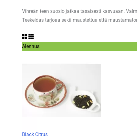
Vihreän teen suosio jatkaa tasaisesti kasvuaan. Val
Teekeidas tarjoaa sekä maustettua että maustamaton
Tuote
Alennus
alennuksessa
Black Citrus