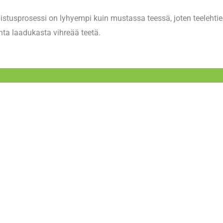
mistusprosessi on lyhyempi kuin mustassa teessä, joten teeleht
ta laadukasta vihreää teetä.