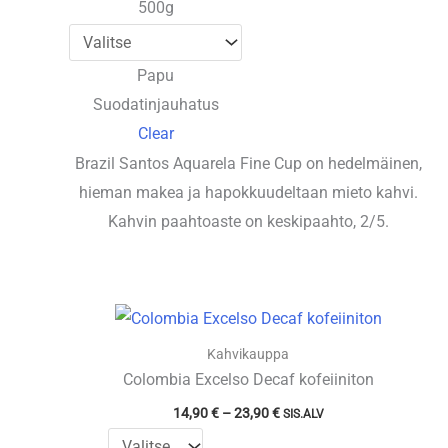
500g
Papu
Suodatinjauhatus
Clear
Brazil Santos Aquarela Fine Cup on hedelmäinen,
hieman makea ja hapokkuudeltaan mieto kahvi.
Kahvin paahtoaste on keskipaahto, 2/5.
Kahvikauppa
Colombia Excelso Decaf kofeiiniton
Hintaluokka:
14,90
€
–
23,90
€
SIS.ALV
14,90 €
-