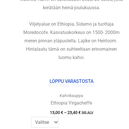
kerätään heinä-joulukuussa.
Viljelyalue on Ethiopia, Sidamo ja tuottaja
Moredocofe. Kasvatuskorkeus on 1500- 2000m
meren pinnan yläpuolella. Lajike on Heirloom.
Hintalaatu tämä on suhteeltaan erinomainen
luomu kahvi.
LOPPU VARASTOSTA
Kahvikauppa
Ethiopia Yirgacheffe
Hintaluokka:
13,00
€
–
23,40
€
SIS.ALV
13,00 €
-
23,40 €