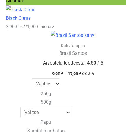
Tuote
Alennus
alennuksessa
Black Citrus
Hintaluokka:
3,90
€
–
21,90
€
SIS.ALV
3,90 €
-
Kahvikauppa
21,90 €
Brazil Santos
Arvostelu tuotteesta:
4.50
/ 5
Hintaluokka:
9,90
€
–
17,90
€
SIS.ALV
9,90 €
-
17,90 €
250g
500g
Papu
Suodatinjauhatus