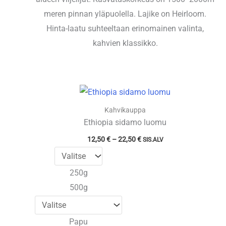
meren pinnan yläpuolella. Lajike on Heirloom.
Hinta-laatu suhteeltaan erinomainen valinta,
kahvien klassikko.
Kahvikauppa
Ethiopia sidamo luomu
Hintaluokka:
12,50
€
–
22,50
€
SIS.ALV
12,50 €
-
22,50 €
250g
500g
Papu