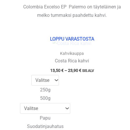
Colombia Excelso EP Palermo on täyteläinen ja
melko tummaksi paahdettu kahvi.
LOPPU VARASTOSTA
Kahvikauppa
Costa Rica kahvi
Hintaluokka:
13,50
€
–
23,90
€
SIS.ALV
13,50 €
-
23,90 €
250g
500g
Papu
Suodatinjauhatus