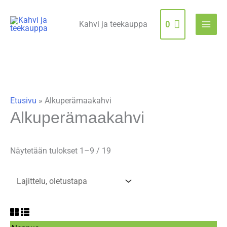
Siirry
sisältöön
Kahvi ja teekauppa
0
Etusivu
»
Alkuperämaakahvi
Alkuperämaakahvi
Näytetään tulokset 1–9 / 19