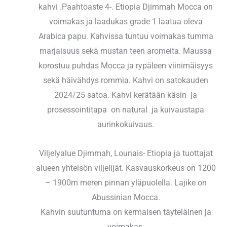
kahvi .Paahtoaste 4-. Etiopia Djimmah Mocca on
voimakas ja laadukas grade 1 laatua oleva
Arabica papu. Kahvissa tuntuu voimakas tumma
marjaisuus sekä mustan teen aromeita. Maussa
korostuu puhdas Mocca ja rypäleen viinimäisyys
sekä häivähdys rommia. Kahvi on satokauden
2024/25 satoa. Kahvi kerätään käsin ja
prosessointitapa on natural ja kuivaustapa
aurinkokuivaus.
Viljelyalue Djimmah, Lounais- Etiopia ja tuottajat
alueen yhteisön viljelijät. Kasvauskorkeus on 1200
– 1900m meren pinnan yläpuolella. Lajike on
Abussinian Mocca.
Kahvin suutuntuma on kermaisen täyteläinen ja
voimakas.