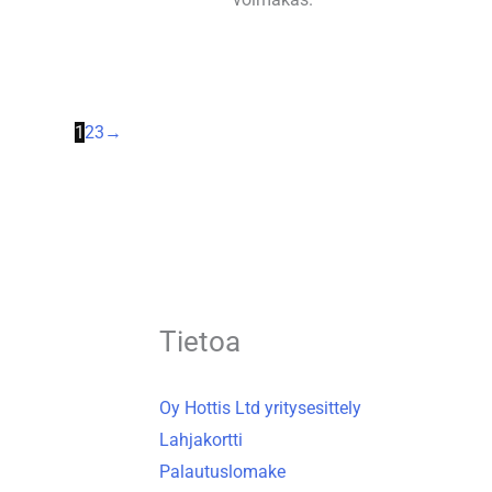
1
2
3
→
Tietoa
Oy Hottis Ltd yritysesittely
Lahjakortti
Palautuslomake