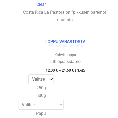
Clear
Costa Rica La Pastora on ”pikkusen parempi”
nautinto.
LOPPU VARASTOSTA
Kahvikauppa
Ethiopia sidamo
Hintaluokka:
12,00
€
–
21,60
€
SIS.ALV
12,00 €
-
21,60 €
250g
500g
Papu