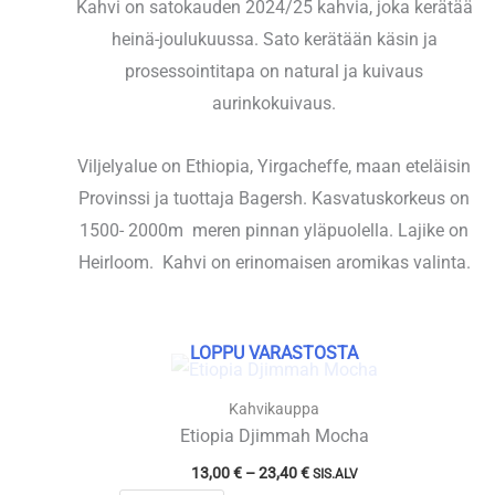
Kahvi on satokauden 2024/25 kahvia, joka kerätää
heinä-joulukuussa. Sato kerätään käsin ja
prosessointitapa on natural ja kuivaus
aurinkokuivaus.
Viljelyalue on Ethiopia, Yirgacheffe, maan eteläisin
Provinssi ja tuottaja Bagersh. Kasvatuskorkeus on
1500- 2000m meren pinnan yläpuolella. Lajike on
Heirloom. Kahvi on erinomaisen aromikas valinta.
LOPPU VARASTOSTA
Kahvikauppa
Etiopia Djimmah Mocha
Hintaluokka:
13,00
€
–
23,40
€
SIS.ALV
13,00 €