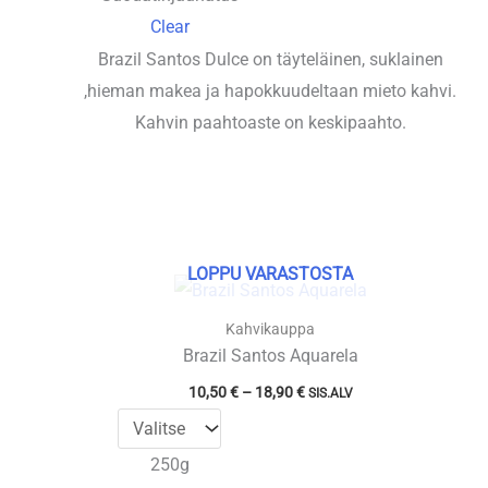
Clear
Brazil Santos Dulce on täyteläinen, suklainen
,hieman makea ja hapokkuudeltaan mieto kahvi.
Kahvin paahtoaste on keskipaahto.
LOPPU VARASTOSTA
Kahvikauppa
Brazil Santos Aquarela
Hintaluokka:
10,50
€
–
18,90
€
SIS.ALV
10,50 €
-
18,90 €
250g