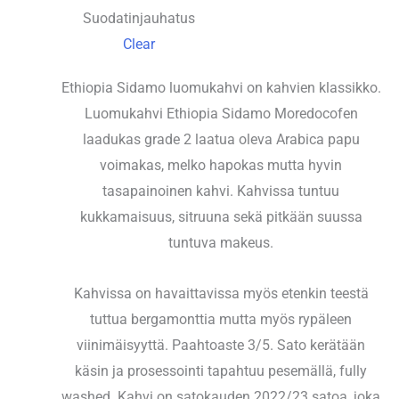
Suodatinjauhatus
Clear
Ethiopia Sidamo luomukahvi on kahvien klassikko.
Luomukahvi Ethiopia Sidamo Moredocofen
laadukas grade 2 laatua oleva Arabica papu
voimakas, melko hapokas mutta hyvin
tasapainoinen kahvi. Kahvissa tuntuu
kukkamaisuus, sitruuna sekä pitkään suussa
tuntuva makeus.
Kahvissa on havaittavissa myös etenkin teestä
tuttua bergamonttia mutta myös rypäleen
viinimäisyyttä. Paahtoaste 3/5. Sato kerätään
käsin ja prosessointi tapahtuu pesemällä, fully
washed. Kahvi on satokauden 2022/23 satoa, joka