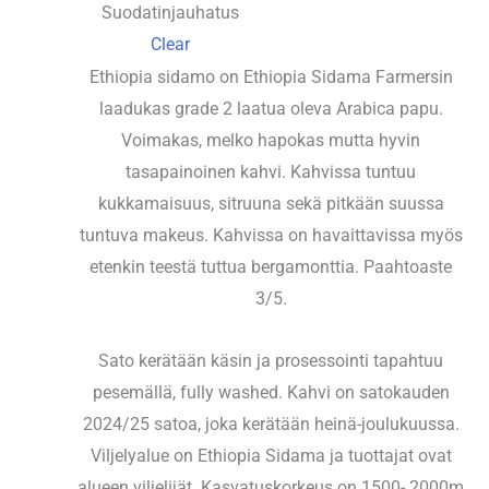
Suodatinjauhatus
Clear
Ethiopia sidamo on Ethiopia Sidama Farmersin
laadukas grade 2 laatua oleva Arabica papu.
Voimakas, melko hapokas mutta hyvin
tasapainoinen kahvi. Kahvissa tuntuu
kukkamaisuus, sitruuna sekä pitkään suussa
tuntuva makeus. Kahvissa on havaittavissa myös
etenkin teestä tuttua bergamonttia. Paahtoaste
3/5.
Sato kerätään käsin ja prosessointi tapahtuu
pesemällä, fully washed. Kahvi on satokauden
2024/25 satoa, joka kerätään heinä-joulukuussa.
Viljelyalue on Ethiopia Sidama ja tuottajat ovat
alueen viljelijät. Kasvatuskorkeus on 1500- 2000m