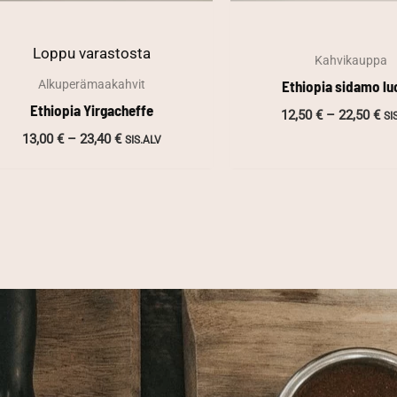
Loppu varastosta
Kahvikauppa
Ethiopia sidamo l
Alkuperämaakahvit
Ethiopia Yirgacheffe
Hi
12,50
€
–
22,50
€
SI
12
Hintaluokka:
13,00
€
–
23,40
€
SIS.ALV
-
13,00 €
22
-
23,40 €