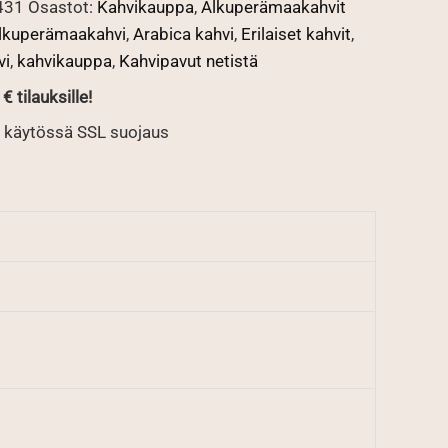
431
Osastot:
Kahvikauppa
,
Alkuperämaakahvit
lkuperämaakahvi
,
Arabica kahvi
,
Erilaiset kahvit
,
vi
,
kahvikauppa
,
Kahvipavut netistä
€ tilauksille!
 käytössä SSL suojaus