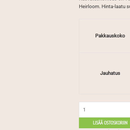
Heirloom. Hinta-laatu s
Pakkauskoko
Jauhatus
Ethiopia
sidamo
määrä
LISÄÄ OSTOSKORIIN