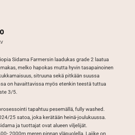
mo
luokka:
LV
 €
iopia Sidama Farmersin laadukas grade 2 laatua
 €
oimakas, melko hapokas mutta hyvin tasapainoinen
 kukkamaisuus, sitruuna sekä pitkään suussa
sa on havaittavissa myös etenkin teestä tuttua
ste 3/5.
prosessointi tapahtuu pesemällä, fully washed.
24/25 satoa, joka kerätään heinä-joulukuussa.
idama ja tuottajat ovat alueen viljelijät.
0- 2000m meren pinnan yläpuolella. Lajike on