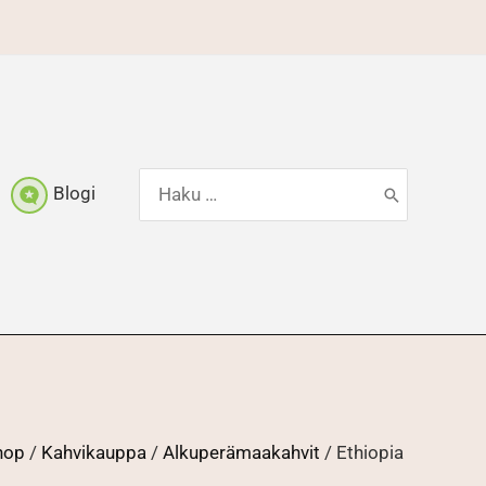
Hae:
Blogi
shop
/
Kahvikauppa
/
Alkuperämaakahvit
/ Ethiopia