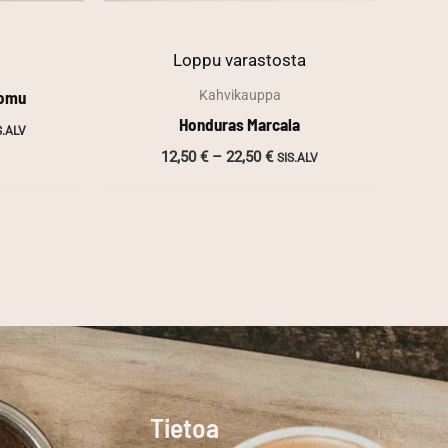
Loppu varastosta
uomu
Kahvikauppa
Honduras Marcala
ntaluokka:
S.ALV
,50 €
Hintaluokka:
12,50
€
–
22,50
€
SIS.ALV
12,50 €
,50 €
-
22,50 €
Tietoa