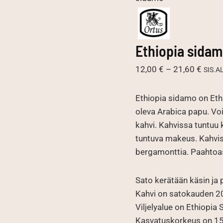
Ethiopia sida
Hinta
12,00
€
–
21,60
€
SIS.A
12,00
-
Ethiopia sidamo on Eth
21,60
oleva Arabica papu. V
kahvi. Kahvissa tuntuu
tuntuva makeus. Kahvis
bergamonttia. Paahtoa
Sato kerätään käsin ja 
Kahvi on satokauden 20
Viljelyalue on Ethiopia S
Kasvatuskorkeus on 150