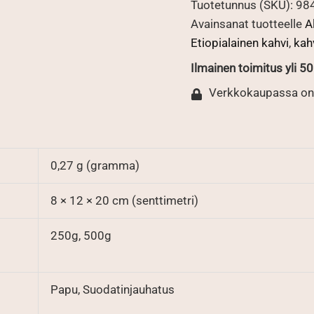
Tuotetunnus (SKU):
98
Avainsanat tuotteelle
A
Etiopialainen kahvi
,
kah
Ilmainen toimitus yli 50 
Verkkokaupassa on
0,27 g (gramma)
8 × 12 × 20 cm (senttimetri)
250g, 500g
Papu, Suodatinjauhatus