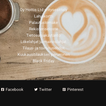
Oy Hottis Ltd yritysesittely
Lahjakortti
Palautuslomake
Rekisteriseloste
Tietosuojakäytäntö
Liikelahjat ja mainoslahjat
Tilaus- ja toimitusehdot
Kuukausitilauksen peruminen
Black Friday
Facebook
Twitter
Pinterest