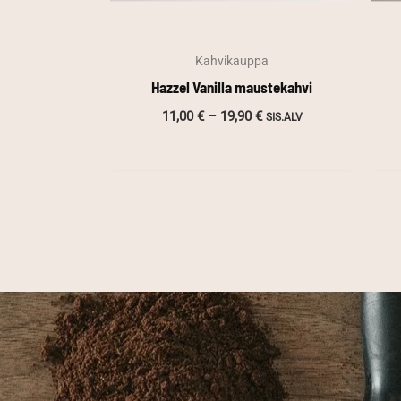
Kahvikauppa
Hazzel Vanilla maustekahvi
Hintaluokka:
11,00
€
–
19,90
€
SIS.ALV
11,00 €
-
19,90 €