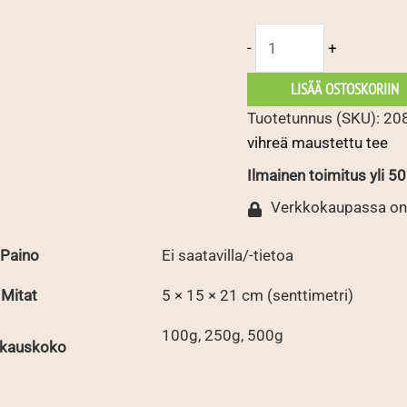
Zingflu
-
+
määrä
LISÄÄ OSTOSKORIIN
Tuotetunnus (SKU):
20
vihreä maustettu tee
Ilmainen toimitus yli 50 
Verkkokaupassa on
Paino
Ei saatavilla/-tietoa
Mitat
5 × 15 × 21 cm (senttimetri)
100g, 250g, 500g
kauskoko