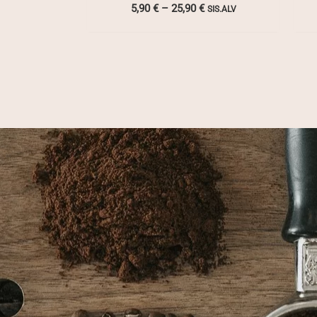
Hintaluokka:
5,90
€
–
25,90
€
SIS.ALV
5,90 €
-
25,90 €