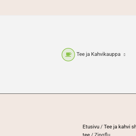
Tee ja Kahvikauppa
Etusivu
/
Tee ja kahvi 
tee
/ Zingflu