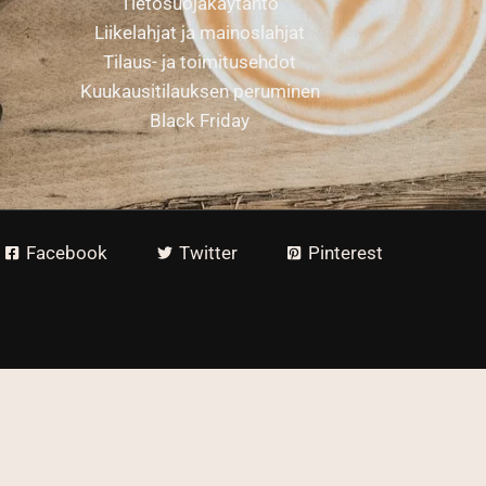
Tietosuojakäytäntö
Liikelahjat ja mainoslahjat
Tilaus- ja toimitusehdot
Kuukausitilauksen peruminen
Black Friday
Facebook
Twitter
Pinterest