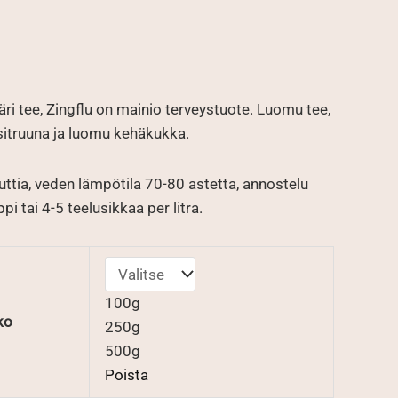
uokka:
äri tee, Zingflu on mainio terveystuote. Luomu tee,
€
sitruuna ja luomu kehäkukka.
ttia, veden lämpötila 70-80 astetta, annostelu
i tai 4-5 teelusikkaa per litra.
100g
ko
250g
500g
Poista