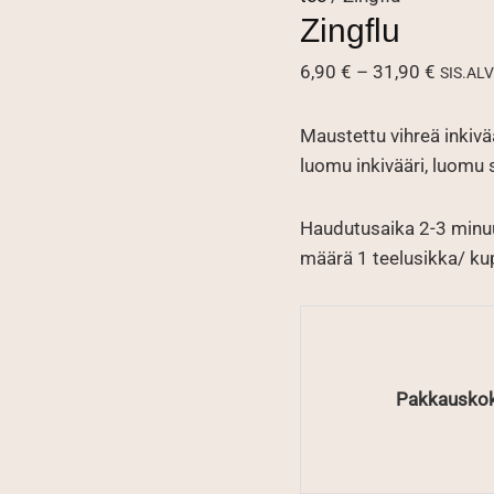
Zingflu
Hintal
6,90
€
–
31,90
€
SIS.ALV
6,90 €
-
Maustettu vihreä inkivä
31,90 
luomu inkivääri, luomu 
Haudutusaika 2-3 minuu
määrä 1 teelusikka/ kupp
Pakkausko