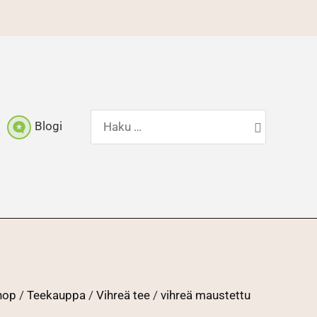
Hae:
Blogi
shop
/
Teekauppa
/
Vihreä tee
/
vihreä maustettu