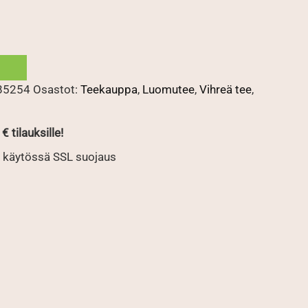
85254
Osastot:
Teekauppa
,
Luomutee
,
Vihreä tee
,
€ tilauksille!
 käytössä SSL suojaus