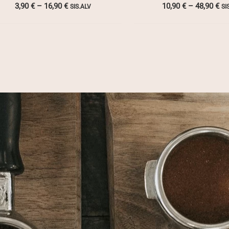
Hintaluokka:
Hi
3,90
€
–
16,90
€
10,90
€
–
48,90
€
SIS.ALV
SI
3,90 €
10
-
-
16,90 €
48