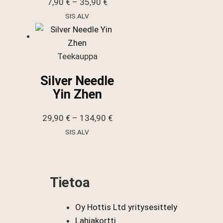
Hintaluokka:
7,90
€
–
35,90
€
7,90 €
SIS.ALV
-
35,90 €
Teekauppa
Silver Needle
Yin Zhen
Hintaluokka:
29,90
€
–
134,90
€
29,90 €
SIS.ALV
-
134,90 €
Tietoa
Oy Hottis Ltd yritysesittely
Lahjakortti