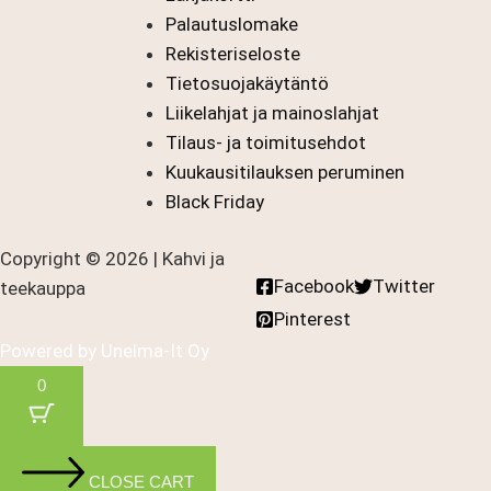
Palautuslomake
Rekisteriseloste
Tietosuojakäytäntö
Liikelahjat ja mainoslahjat
Tilaus- ja toimitusehdot
Kuukausitilauksen peruminen
Black Friday
Copyright © 2026 | Kahvi ja
Facebook
Twitter
teekauppa
Pinterest
Powered by
Unelma-It Oy
0
CLOSE CART