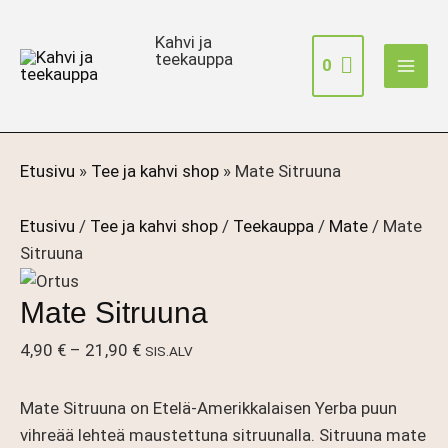
Siirry
sisältöön
Kahvi ja
teekauppa
0
Etusivu
»
Tee ja kahvi shop
»
Mate Sitruuna
Etusivu
/
Tee ja kahvi shop
/
Teekauppa
/
Mate
/ Mate
Sitruuna
Mate Sitruuna
Hintaluokka:
4,90
€
–
21,90
€
SIS.ALV
4,90 €
-
Mate Sitruuna on Etelä-Amerikkalaisen Yerba puun
21,90 €
vihreää lehteä maustettuna sitruunalla. Sitruuna mate