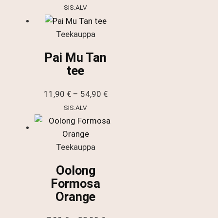
31,90 €
SIS.ALV
-
143,90 €
Teekauppa
Pai Mu Tan
tee
Hintaluokka:
11,90
€
–
54,90
€
11,90 €
SIS.ALV
-
54,90 €
Teekauppa
Oolong
Formosa
Orange