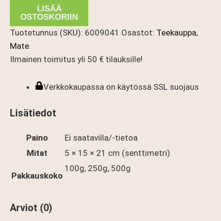
Sitruuna
LISÄÄ
määrä
OSTOSKORIIN
Tuotetunnus (SKU):
6009041
Osastot:
Teekauppa
,
Mate
Ilmainen toimitus yli 50 € tilauksille!
Verkkokaupassa on käytössä SSL suojaus
Lisätiedot
Paino
Ei saatavilla/-tietoa
Mitat
5 × 15 × 21 cm (senttimetri)
100g, 250g, 500g
Pakkauskoko
Arviot (0)