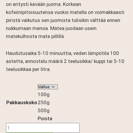
on eritysti kevään juoma. Korkean
kofeiinipitoisuutensa vuoksi matella on voimakkaasti
piristä vaikutus sen juomista tulisikin välttää ennen
nukkumaan menoa. Matea juodaan usein
matekulhosta mate pillillä.
Haudutusaika 5-10 minuuttia, veden lämpötila 100
astetta, annostelu määrä 2 teelusikka/ kuppi tai 5-10
teelusikkaa per litra.
100g
Pakkauskoko
250g
500g
Poista
Mate