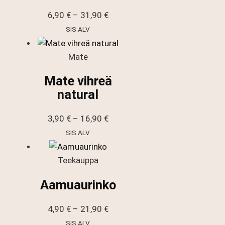
Hintaluokka:
6,90
€
–
31,90
€
6,90 €
SIS.ALV
-
31,90 €
Mate
Mate vihreä
natural
Hintaluokka:
3,90
€
–
16,90
€
3,90 €
SIS.ALV
-
16,90 €
Teekauppa
Aamuaurinko
Hintaluokka:
4,90
€
–
21,90
€
4,90 €
SIS.ALV