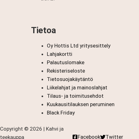
-
21,90 €
Tietoa
Oy Hottis Ltd yritysesittely
Lahjakortti
Palautuslomake
Rekisteriseloste
Tietosuojakäytäntö
Liikelahjat ja mainoslahjat
Tilaus- ja toimitusehdot
Kuukausitilauksen peruminen
Black Friday
Copyright © 2026 | Kahvi ja
Facebook
Twitter
teekauppa