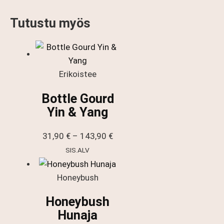
Tutustu myös
Erikoistee
Bottle Gourd
Yin & Yang
Hintaluokka:
31,90
€
–
143,90
€
31,90 €
SIS.ALV
-
143,90 €
Honeybush
Honeybush
Hunaja