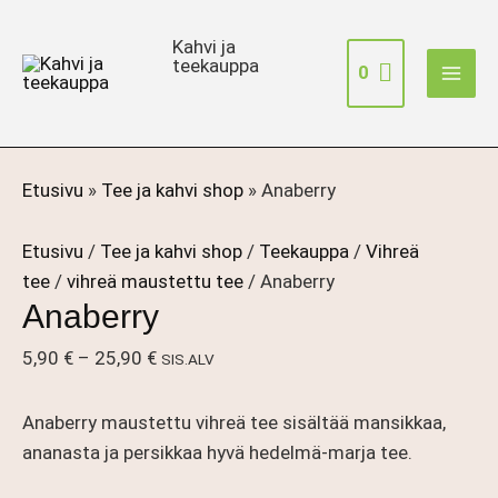
Siirry
sisältöön
Kahvi ja
teekauppa
0
Etusivu
»
Tee ja kahvi shop
»
Anaberry
Etusivu
/
Tee ja kahvi shop
/
Teekauppa
/
Vihreä
tee
/
vihreä maustettu tee
/ Anaberry
Anaberry
Hintaluokka:
5,90
€
–
25,90
€
SIS.ALV
5,90 €
-
Anaberry maustettu vihreä tee sisältää mansikkaa,
25,90 €
ananasta ja persikkaa hyvä hedelmä-marja tee.