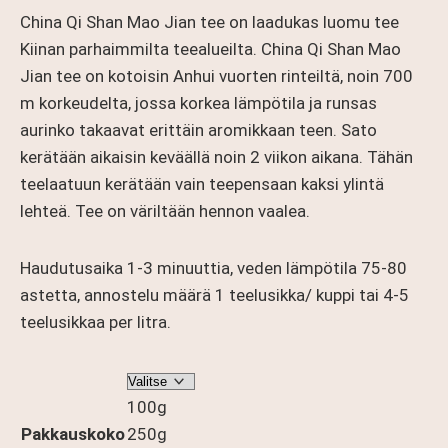
-
China Qi Shan Mao Jian tee on laadukas luomu tee
54,90 €
Kiinan parhaimmilta teealueilta. China Qi Shan Mao
Jian tee on kotoisin Anhui vuorten rinteiltä, noin 700
m korkeudelta, jossa korkea lämpötila ja runsas
aurinko takaavat erittäin aromikkaan teen. Sato
kerätään aikaisin keväällä noin 2 viikon aikana. Tähän
teelaatuun kerätään vain teepensaan kaksi ylintä
lehteä. Tee on väriltään hennon vaalea.
Haudutusaika 1-3 minuuttia, veden lämpötila 75-80
astetta, annostelu määrä 1 teelusikka/ kuppi tai 4-5
teelusikkaa per litra.
100g
Pakkauskoko
250g