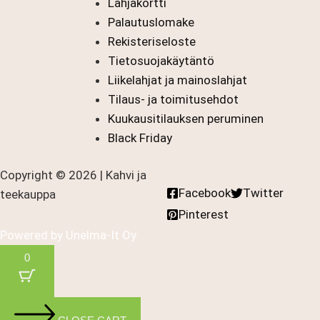
Lahjakortti
Palautuslomake
Rekisteriseloste
Tietosuojakäytäntö
Liikelahjat ja mainoslahjat
Tilaus- ja toimitusehdot
Kuukausitilauksen peruminen
Black Friday
Copyright © 2026 | Kahvi ja
Facebook
Twitter
teekauppa
Pinterest
Powered by
Unelma-It Oy
0