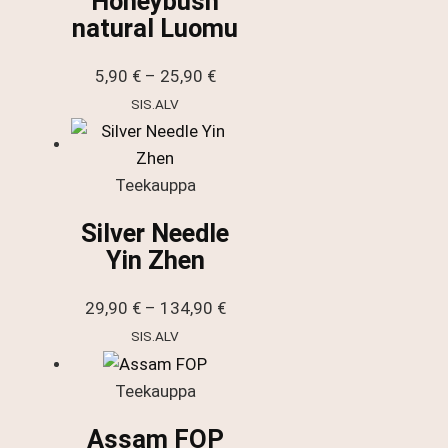
Honeybush
natural Luomu
Hintaluokka:
5,90
€
–
25,90
€
5,90 €
SIS.ALV
-
25,90 €
Teekauppa
Silver Needle
Yin Zhen
Hintaluokka:
29,90
€
–
134,90
€
29,90 €
SIS.ALV
-
134,90 €
Teekauppa
Assam FOP