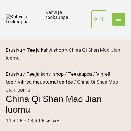
Siirry
sisältöön
Kahvi ja
teekauppa
0
Etusivu
»
Tee ja kahvi shop
»
China Qi Shan Mao Jian
luomu
Etusivu
/
Tee ja kahvi shop
/
Teekauppa
/
Vihreä
tee
/
Vihreä maustamaton tee
/ China Qi Shan Mao
Jian luomu
China Qi Shan Mao Jian
luomu
Hintaluokka:
11,90
€
–
54,90
€
SIS.ALV
11,90 €