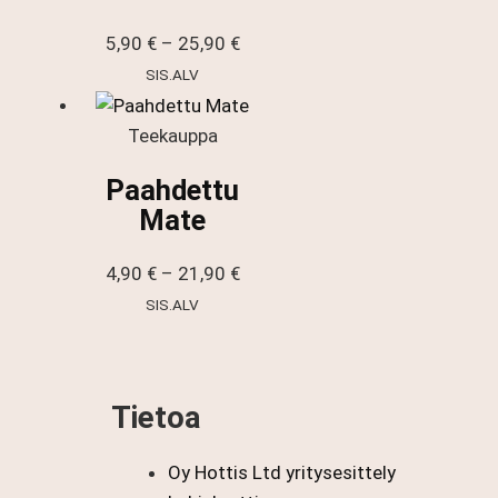
Hintaluokka:
5,90
€
–
25,90
€
5,90 €
SIS.ALV
-
25,90 €
Teekauppa
Paahdettu
Mate
Hintaluokka:
4,90
€
–
21,90
€
4,90 €
SIS.ALV
-
21,90 €
Tietoa
Oy Hottis Ltd yritysesittely