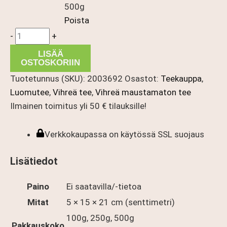
500g
Poista
China
-
+
Qi
LISÄÄ
Shan
OSTOSKORIIN
Mao
Tuotetunnus (SKU):
2003692
Osastot:
Teekauppa
,
Jian
Luomutee
,
Vihreä tee
,
Vihreä maustamaton tee
luomu
Ilmainen toimitus yli 50 € tilauksille!
määrä
Verkkokaupassa on käytössä SSL suojaus
Lisätiedot
Paino
Ei saatavilla/-tietoa
Mitat
5 × 15 × 21 cm (senttimetri)
100g, 250g, 500g
Pakkauskoko