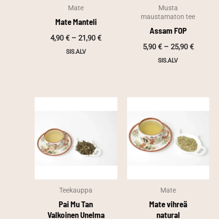
Mate
Musta
maustamaton tee
Mate Manteli
Assam FOP
Hintaluokka:
4,90
€
–
21,90
€
Hintalu
4,90 €
5,90
€
–
25,90
€
SIS.ALV
5,90 €
-
SIS.ALV
-
21,90 €
25,90 €
Teekauppa
Mate
Pai Mu Tan
Mate vihreä
Valkoinen Unelma
natural