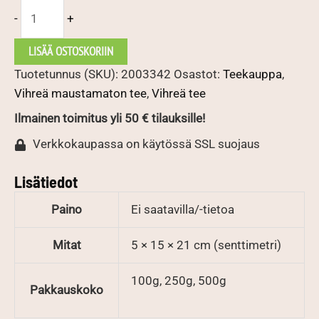
China
-
+
Long
Tseng
LISÄÄ OSTOSKORIIN
määrä
Tuotetunnus (SKU):
2003342
Osastot:
Teekauppa
,
Vihreä maustamaton tee
,
Vihreä tee
Ilmainen toimitus yli 50 € tilauksille!
Verkkokaupassa on käytössä SSL suojaus
Lisätiedot
Paino
Ei saatavilla/-tietoa
Mitat
5 × 15 × 21 cm (senttimetri)
100g, 250g, 500g
Pakkauskoko