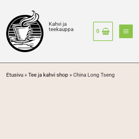
Siirry
sisältöön
Kahvi ja
teekauppa
0
Etusivu
»
Tee ja kahvi shop
»
China Long Tseng