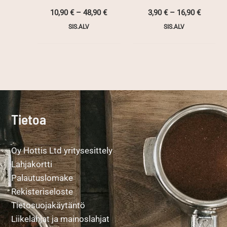
Hintaluokka:
Hintalu
10,90
€
–
48,90
€
3,90
€
–
16,90
€
10,90 €
3,90 €
SIS.ALV
SIS.ALV
-
-
48,90 €
16,90 €
Tietoa
Oy Hottis Ltd yritysesittely
Lahjakortti
Palautuslomake
Rekisteriseloste
Tietosuojakäytäntö
Liikelahjat ja mainoslahjat