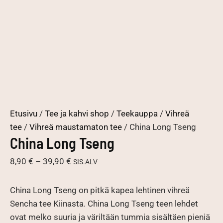
Etusivu
/
Tee ja kahvi shop
/
Teekauppa
/
Vihreä
tee
/
Vihreä maustamaton tee
/ China Long Tseng
China Long Tseng
Hintaluokka:
8,90
€
–
39,90
€
SIS.ALV
8,90 €
-
China Long Tseng on pitkä kapea lehtinen vihreä
39,90 €
Sencha tee Kiinasta. China Long Tseng teen lehdet
ovat melko suuria ja väriltään tummia sisältäen pieniä