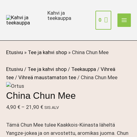
Siirry
sisältöön
Kahvi ja
teekauppa
0
Etusivu
»
Tee ja kahvi shop
»
China Chun Mee
Etusivu
/
Tee ja kahvi shop
/
Teekauppa
/
Vihreä
tee
/
Vihreä maustamaton tee
/ China Chun Mee
China Chun Mee
Hintaluokka:
4,90
€
–
21,90
€
SIS.ALV
4,90 €
-
Tämä Chun Mee tulee Kaakkois-Kiinasta läheltä
21,90 €
Yangze-jokea ja on arvostettu, aromikas juoma. Chun