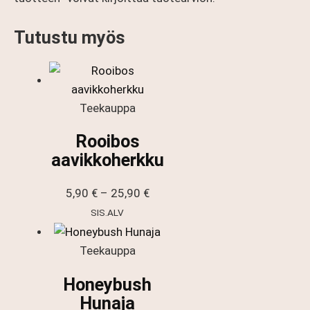
Tutustu myös
Teekauppa
Rooibos
aavikkoherkku
Hintaluokka:
5,90
€
–
25,90
€
5,90 €
SIS.ALV
-
25,90 €
Teekauppa
Honeybush
Hunaja