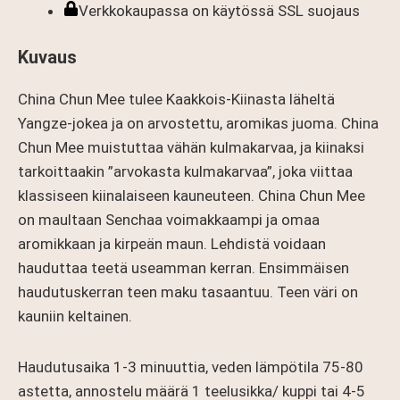
Verkkokaupassa on käytössä SSL suojaus
Kuvaus
China Chun Mee tulee Kaakkois-Kiinasta läheltä
Yangze-jokea ja on arvostettu, aromikas juoma. China
Chun Mee muistuttaa vähän kulmakarvaa, ja kiinaksi
tarkoittaakin ”arvokasta kulmakarvaa”, joka viittaa
klassiseen kiinalaiseen kauneuteen. China Chun Mee
on maultaan Senchaa voimakkaampi ja omaa
aromikkaan ja kirpeän maun. Lehdistä voidaan
hauduttaa teetä useamman kerran. Ensimmäisen
haudutuskerran teen maku tasaantuu. Teen väri on
kauniin keltainen.
Haudutusaika 1-3 minuuttia, veden lämpötila 75-80
astetta, annostelu määrä 1 teelusikka/ kuppi tai 4-5