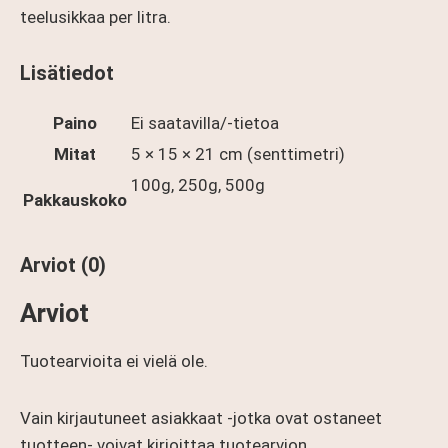
teelusikkaa per litra.
Lisätiedot
Paino
Ei saatavilla/-tietoa
Mitat
5 × 15 × 21 cm (senttimetri)
100g, 250g, 500g
Pakkauskoko
Arviot (0)
Arviot
Tuotearvioita ei vielä ole.
Vain kirjautuneet asiakkaat -jotka ovat ostaneet
tuotteen- voivat kirjoittaa tuotearvion.