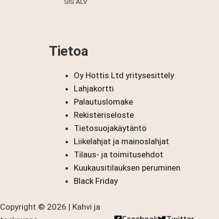
31,90 €
SIS.ALV
-
143,90 €
Tietoa
Oy Hottis Ltd yritysesittely
Lahjakortti
Palautuslomake
Rekisteriseloste
Tietosuojakäytäntö
Liikelahjat ja mainoslahjat
Tilaus- ja toimitusehdot
Kuukausitilauksen peruminen
Black Friday
Copyright © 2026 | Kahvi ja