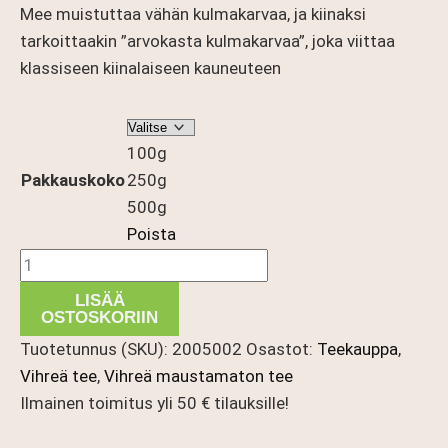
Mee muistuttaa vähän kulmakarvaa, ja kiinaksi
tarkoittaakin ”arvokasta kulmakarvaa”, joka viittaa
klassiseen kiinalaiseen kauneuteen
100g
Pakkauskoko
250g
500g
Poista
China
Chun
LISÄÄ
Mee
OSTOSKORIIN
määrä
Tuotetunnus (SKU):
2005002
Osastot:
Teekauppa
,
Vihreä tee
,
Vihreä maustamaton tee
Ilmainen toimitus yli 50 € tilauksille!