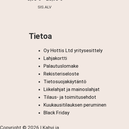
5,90 €
SIS.ALV
-
25,90 €
Tietoa
Oy Hottis Ltd yritysesittely
Lahjakortti
Palautuslomake
Rekisteriseloste
Tietosuojakäytäntö
Liikelahjat ja mainoslahjat
Tilaus- ja toimitusehdot
Kuukausitilauksen peruminen
Black Friday
Copyright © 2026 | Kahvi ja