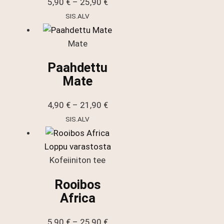
Hintaluokka:
5,90
€
–
25,90
€
5,90 €
SIS.ALV
-
25,90 €
Mate
Paahdettu
Mate
Hintaluokka:
4,90
€
–
21,90
€
4,90 €
SIS.ALV
-
21,90 €
Loppu varastosta
Kofeiiniton tee
Rooibos
Africa
Hintaluokka:
5,90
€
–
25,90
€