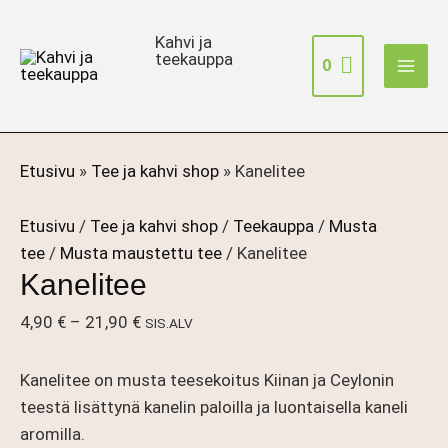
Siirry
sisältöön
Kahvi ja
teekauppa
0
Etusivu
»
Tee ja kahvi shop
»
Kanelitee
Etusivu
/
Tee ja kahvi shop
/
Teekauppa
/
Musta
tee
/
Musta maustettu tee
/ Kanelitee
Kanelitee
Hintaluokka:
4,90
€
–
21,90
€
SIS.ALV
4,90 €
-
Kanelitee on musta teesekoitus Kiinan ja Ceylonin
21,90 €
teestä lisättynä kanelin paloilla ja luontaisella kaneli
aromilla.