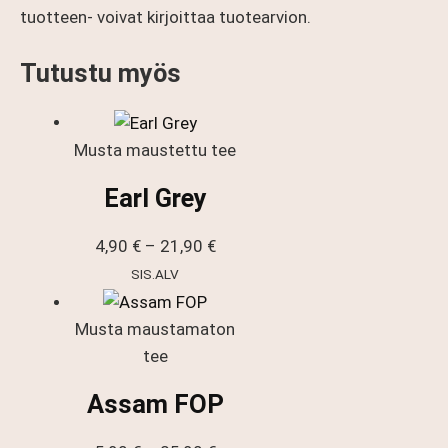
tuotteen- voivat kirjoittaa tuotearvion.
Tutustu myös
Musta maustettu tee
Earl Grey
Hintaluokka:
4,90
€
–
21,90
€
4,90 €
SIS.ALV
-
21,90 €
Musta maustamaton
tee
Assam FOP