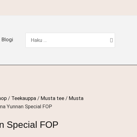
Hae:
Blogi
hop
/
Teekauppa
/
Musta tee
/
Musta
ina Yunnan Special FOP
n Special FOP
okka: