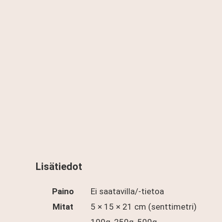
Lisätiedot
Paino
Ei saatavilla/-tietoa
Mitat
5 × 15 × 21 cm (senttimetri)
100g, 250g, 500g