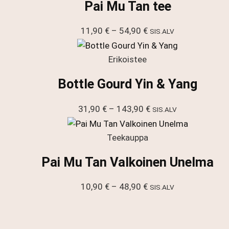
Pai Mu Tan tee
Hintaluokka:
11,90
€
–
54,90
€
SIS.ALV
11,90 €
-
Erikoistee
54,90 €
Bottle Gourd Yin & Yang
Hintaluokka:
31,90
€
–
143,90
€
SIS.ALV
31,90 €
-
Teekauppa
143,90 €
Pai Mu Tan Valkoinen Unelma
Hintaluokka:
10,90
€
–
48,90
€
SIS.ALV
10,90 €
-
48,90 €