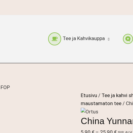
Tee ja Kahvikauppa
l FOP
Etusivu
/
Tee ja kahvi s
maustamaton tee
/ Ch
China Yunna
Hintalu
5,90
€
–
25,90
€
SIS.ALV