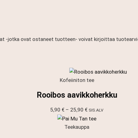
at -jotka ovat ostaneet tuotteen- voivat kirjoittaa tuotearvi
Kofeiiniton tee
Rooibos aavikkoherkku
Hintaluokka:
5,90
€
–
25,90
€
SIS.ALV
5,90 €
-
Teekauppa
25,90 €