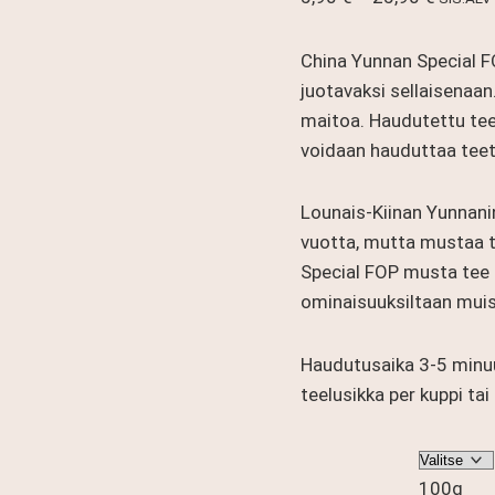
5,90 €
-
China Yunnan Special FO
25,90 €
juotavaksi sellaisenaan
maitoa. Haudutettu tee 
voidaan hauduttaa tee
Lounais-Kiinan Yunnani
vuotta, mutta mustaa t
Special FOP musta tee 
ominaisuuksiltaan muis
Haudutusaika 3-5 minuu
teelusikka per kuppi tai 4
100g