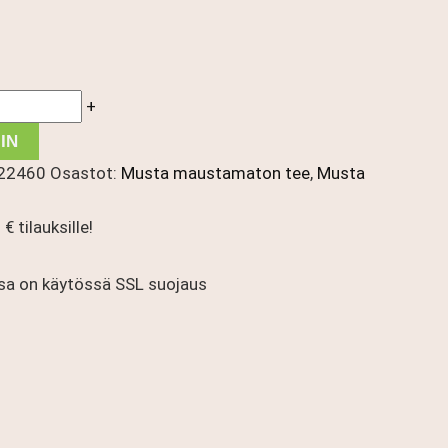
+
IN
22460
Osastot:
Musta maustamaton tee
,
Musta
€ tilauksille!
a on käytössä SSL suojaus