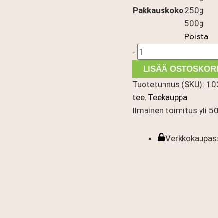
Pakkauskoko
250g
500g
Poista
China
-
Yunnan
LISÄÄ OSTOSKORI
Special
Tuotetunnus (SKU):
10
FOP
tee
,
Teekauppa
määrä
Ilmainen toimitus yli 50 
Verkkokaupass