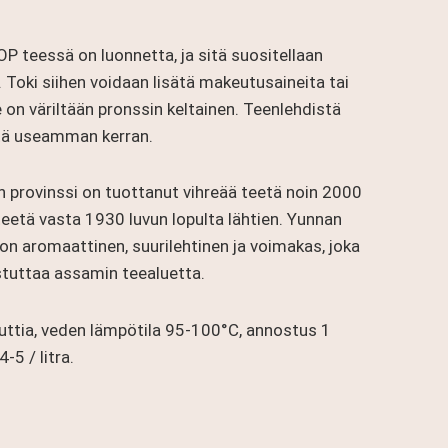
P teessä on luonnetta, ja sitä suositellaan
. Toki siihen voidaan lisätä makeutusaineita tai
on väriltään pronssin keltainen. Teenlehdistä
tä useamman kerran.
n provinssi on tuottanut vihreää teetä noin 2000
eetä vasta 1930 luvun lopulta lähtien. Yunnan
on aromaattinen, suurilehtinen ja voimakas, joka
tuttaa assamin teealuetta.
ttia, veden lämpötila 95-100°C, annostus 1
-5 / litra.