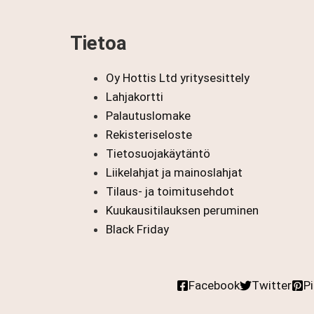
Tietoa
Oy Hottis Ltd yritysesittely
Lahjakortti
Palautuslomake
Rekisteriseloste
Tietosuojakäytäntö
Liikelahjat ja mainoslahjat
Tilaus- ja toimitusehdot
Kuukausitilauksen peruminen
Black Friday
Facebook
Twitter
P