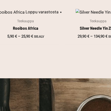
Loppu varastosta
Teekauppa
Teekauppa
Rooibos Africa
Silver Needle Yin 
Hintaluokka:
Hi
5,90
€
–
25,90
€
29,90
€
–
134,90
€
SIS.ALV
S
5,90 €
29
-
-
25,90 €
13