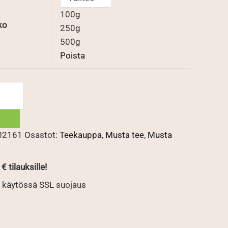
100g
ko
250g
500g
Poista
02161
Osastot:
Teekauppa
,
Musta tee
,
Musta
€ tilauksille!
 käytössä SSL suojaus