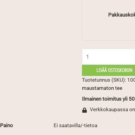
Pakkausko
Ceylon
OP
Nuwara
LISÄÄ OSTOSKORIIN
Eliya
Tuotetunnus (SKU):
10
määrä
maustamaton tee
Ilmainen toimitus yli 50 
Verkkokaupassa on
Paino
Ei saatavilla/-tietoa