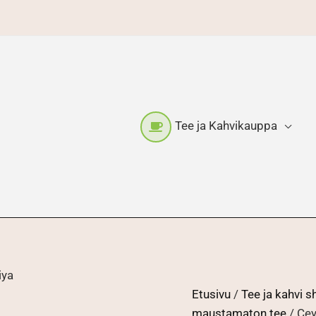
Tee ja Kahvikauppa
iya
Etusivu
/
Tee ja kahvi 
maustamaton tee
/ Cey