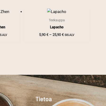
Teekauppa
Zhen
Lapacho
ntaluokka:
Hintaluokka:
5,90
€
–
25,90
€
IS.ALV
SIS.ALV
,90 €
5,90 €
-
4,90 €
25,90 €
Tietoa