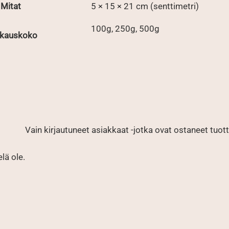
Mitat
5 × 15 × 21 cm (senttimetri)
100g, 250g, 500g
kauskoko
Vain kirjautuneet asiakkaat -jotka ovat ostaneet tuotte
elä ole.