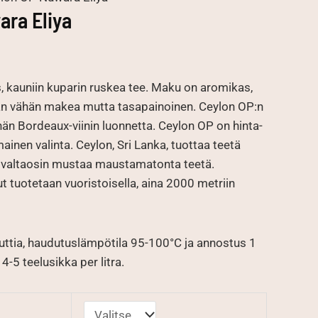
ara Eliya
uokka:
 kauniin kuparin ruskea tee. Maku on aromikas,
€
an vähän makea mutta tasapainoinen. Ceylon OP:n
än Bordeaux-viinin luonnetta. Ceylon OP on hinta-
ainen valinta. Ceylon, Sri Lanka, tuottaa teetä
 valtaosin mustaa maustamatonta teetä.
t tuotetaan vuoristoisella, aina 2000 metriin
ttia, haudutuslämpötila 95-100°C ja annostus 1
4-5 teelusikka per litra.