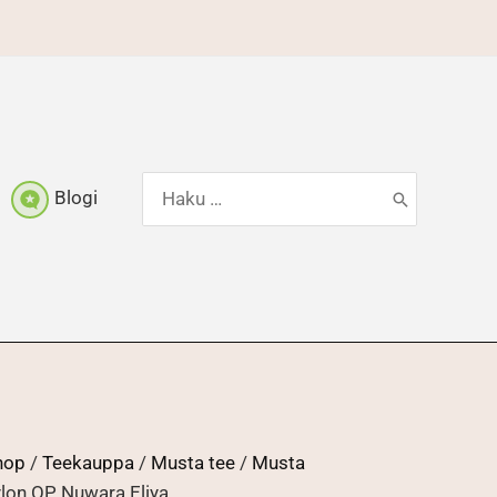
Hae:
Blogi
shop
/
Teekauppa
/
Musta tee
/
Musta
lon OP Nuwara Eliya