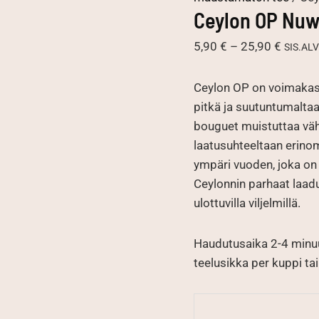
Ceylon OP Nuw
Hintal
5,90
€
–
25,90
€
SIS.ALV
5,90 €
-
Ceylon OP on voimakas,
25,90 
pitkä ja suutuntumalta
bouguet muistuttaa väh
laatusuhteeltaan erinom
ympäri vuoden, joka on
Ceylonnin parhaat laadu
ulottuvilla viljelmillä.
Haudutusaika 2-4 minuu
teelusikka per kuppi tai 