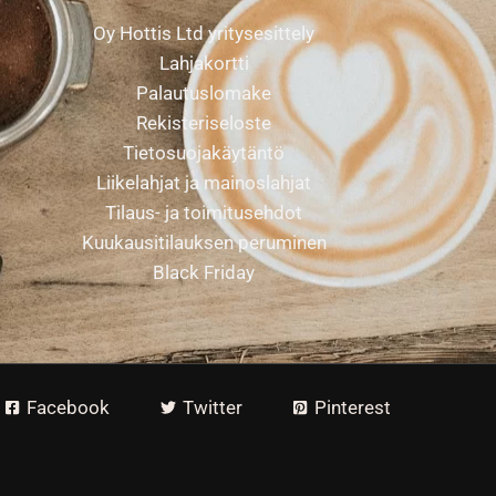
Oy Hottis Ltd yritysesittely
Lahjakortti
Palautuslomake
Rekisteriseloste
Tietosuojakäytäntö
Liikelahjat ja mainoslahjat
Tilaus- ja toimitusehdot
Kuukausitilauksen peruminen
Black Friday
Facebook
Twitter
Pinterest