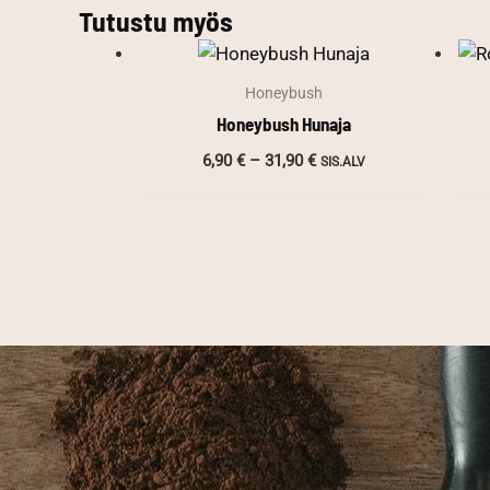
Tutustu myös
Honeybush
Honeybush Hunaja
Hintaluokka:
6,90
€
–
31,90
€
SIS.ALV
6,90 €
-
31,90 €