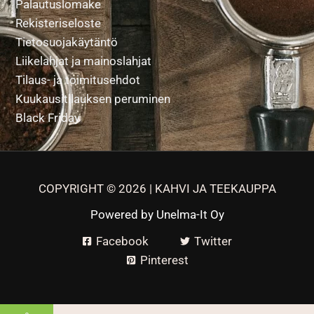
Palautuslomake
Rekisteriseloste
Tietosuojakäytäntö
Liikelahjat ja mainoslahjat
Tilaus- ja toimitusehdot
Kuukausitilauksen peruminen
Black Friday
COPYRIGHT © 2026 | KAHVI JA TEEKAUPPA
Powered by
Unelma-It Oy
Facebook
Twitter
Pinterest