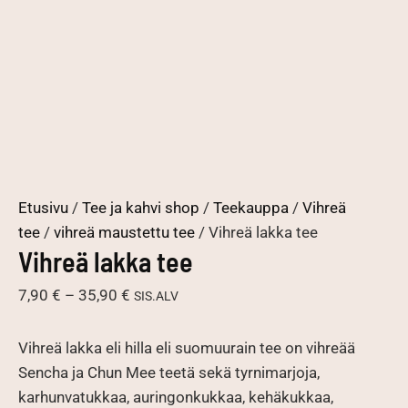
Etusivu
/
Tee ja kahvi shop
/
Teekauppa
/
Vihreä
tee
/
vihreä maustettu tee
/ Vihreä lakka tee
Vihreä lakka tee
Hintaluokka:
7,90
€
–
35,90
€
SIS.ALV
7,90 €
-
Vihreä lakka eli hilla eli suomuurain tee on vihreää
35,90 €
Sencha ja Chun Mee teetä sekä tyrnimarjoja,
karhunvatukkaa, auringonkukkaa, kehäkukkaa,