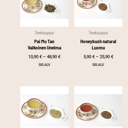
Teekauppa
Teekauppa
Pai Mu Tan
Honeybush natural
Valkoinen Unelma
Luomu
Hintaluokka:
Hintalu
10,90
€
–
48,90
€
5,90
€
–
25,90
€
10,90 €
5,90 €
SIS.ALV
SIS.ALV
-
-
48,90 €
25,90 €