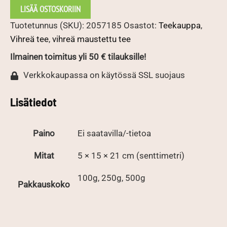
tee
LISÄÄ OSTOSKORIIN
määrä
Tuotetunnus (SKU):
2057185
Osastot:
Teekauppa
,
Vihreä tee
,
vihreä maustettu tee
Ilmainen toimitus yli 50 € tilauksille!
Verkkokaupassa on käytössä SSL suojaus
Lisätiedot
Paino
Ei saatavilla/-tietoa
Mitat
5 × 15 × 21 cm (senttimetri)
100g, 250g, 500g
Pakkauskoko