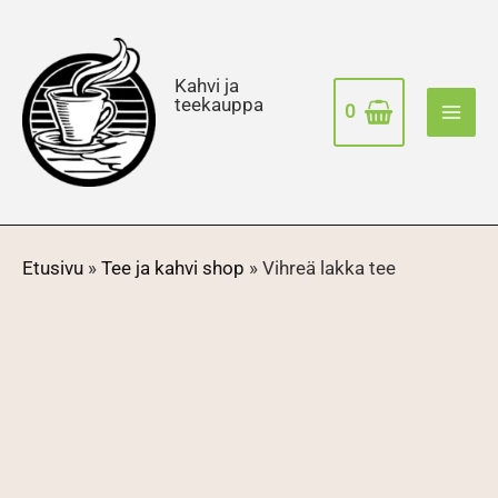
Siirry
sisältöön
Kahvi ja
teekauppa
0
Etusivu
»
Tee ja kahvi shop
»
Vihreä lakka tee