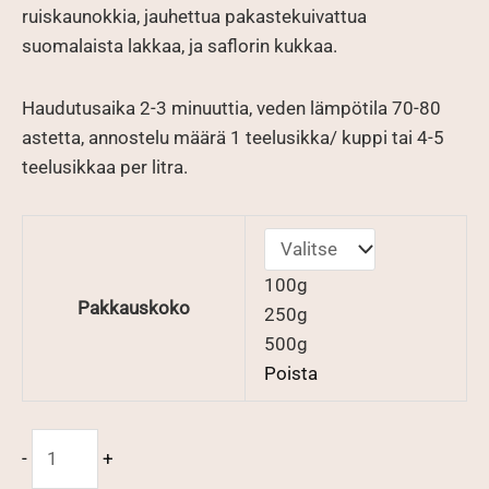
ruiskaunokkia, jauhettua pakastekuivattua
suomalaista lakkaa, ja saflorin kukkaa.
Haudutusaika 2-3 minuuttia, veden lämpötila 70-80
astetta, annostelu määrä 1 teelusikka/ kuppi tai 4-5
teelusikkaa per litra.
100g
Pakkauskoko
250g
500g
Poista
Vihreä
-
+
lakka