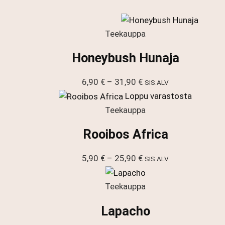
Teekauppa
Honeybush Hunaja
Hintaluokka:
6,90
€
–
31,90
€
SIS.ALV
6,90 €
Loppu varastosta
-
Teekauppa
31,90 €
Rooibos Africa
Hintaluokka:
5,90
€
–
25,90
€
SIS.ALV
5,90 €
-
Teekauppa
25,90 €
Lapacho