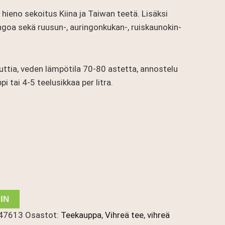
 hieno sekoitus Kiina ja Taiwan teetä. Lisäksi
goa sekä ruusun-, auringonkukan-, ruiskaunokin-
ttia, veden lämpötila 70-80 astetta, annostelu
i tai 4-5 teelusikkaa per litra.
IN
47613
Osastot:
Teekauppa
,
Vihreä tee
,
vihreä