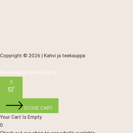
Copyright © 2026 | Kahvi ja teekauppa
Powered by
Unelma-It Oy
0
CLOSE CART
Your Cart Is Empty
0
Check out our shop to see what's available