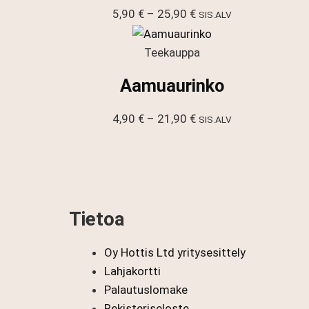
Hintaluokka:
5,90
€
–
25,90
€
SIS.ALV
5,90 €
-
Teekauppa
25,90 €
Aamuaurinko
Hintaluokka:
4,90
€
–
21,90
€
SIS.ALV
4,90 €
-
21,90 €
Tietoa
Oy Hottis Ltd yritysesittely
Lahjakortti
Palautuslomake
Rekisteriseloste