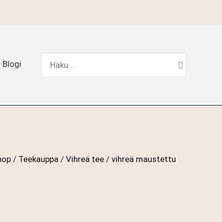
Hae:
Blogi
hop
/
Teekauppa
/
Vihreä tee
/
vihreä maustettu
okka: