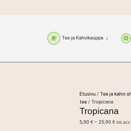
Tee ja Kahvikauppa
Etusivu
/
Tee ja kahvi s
tee
/ Tropicana
Tropicana
Hintalu
5,90
€
–
25,90
€
SIS.ALV
5,90 €