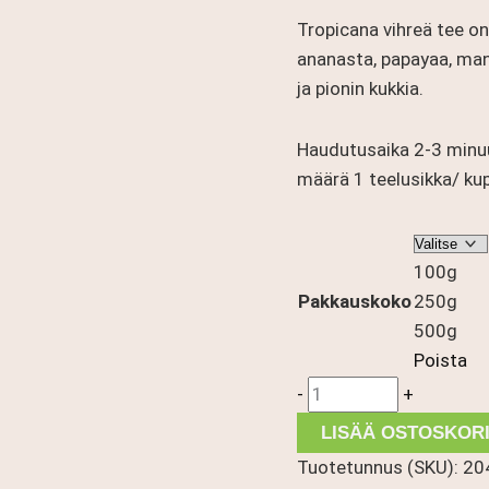
-
Tropicana vihreä tee on
25,90 €
ananasta, papayaa, man
ja pionin kukkia.
Haudutusaika 2-3 minuu
määrä 1 teelusikka/ kupp
100g
Pakkauskoko
250g
500g
Poista
Tropicana
-
+
määrä
LISÄÄ OSTOSKORI
Tuotetunnus (SKU):
20