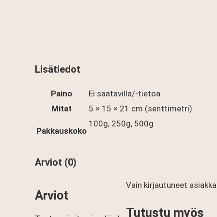
Lisätiedot
Paino
Ei saatavilla/-tietoa
Mitat
5 × 15 × 21 cm (senttimetri)
100g, 250g, 500g
Pakkauskoko
Arviot (0)
Vain kirjautuneet asiakka
Arviot
Tutustu myös