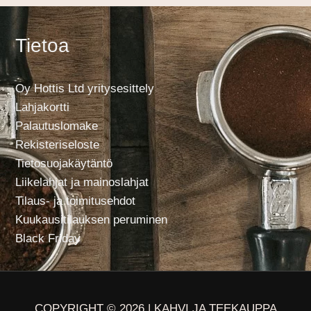
Tietoa
Oy Hottis Ltd yritysesittely
Lahjakortti
Palautuslomake
Rekisteriseloste
Tietosuojakäytäntö
Liikelahjat ja mainoslahjat
Tilaus- ja toimitusehdot
Kuukausitilauksen peruminen
Black Friday
COPYRIGHT © 2026 | KAHVI JA TEEKAUPPA