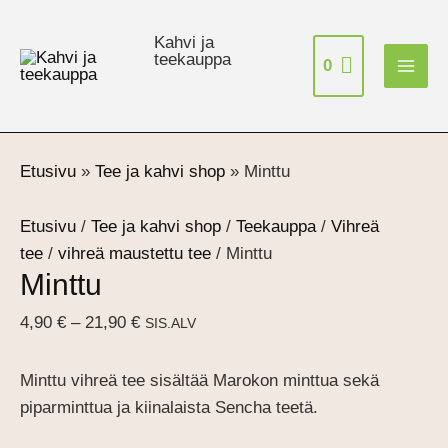
Siirry
sisältöön
Kahvi ja
teekauppa
0
Etusivu
»
Tee ja kahvi shop
»
Minttu
Etusivu
/
Tee ja kahvi shop
/
Teekauppa
/
Vihreä
tee
/
vihreä maustettu tee
/ Minttu
Minttu
Hintaluokka:
4,90
€
–
21,90
€
SIS.ALV
4,90 €
-
Minttu vihreä tee sisältää Marokon minttua sekä
21,90 €
piparminttua ja kiinalaista Sencha teetä.