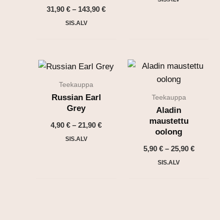
-
Hintaluokka:
31,90
€
–
143,90
€
21,90 €
31,90 €
SIS.ALV
-
143,90 €
Teekauppa
Russian Earl
Teekauppa
Grey
Aladin
maustettu
Hintaluokka:
4,90
€
–
21,90
€
oolong
4,90 €
SIS.ALV
-
Hintalu
5,90
€
–
25,90
€
21,90 €
5,90 €
SIS.ALV
-
25,90 €