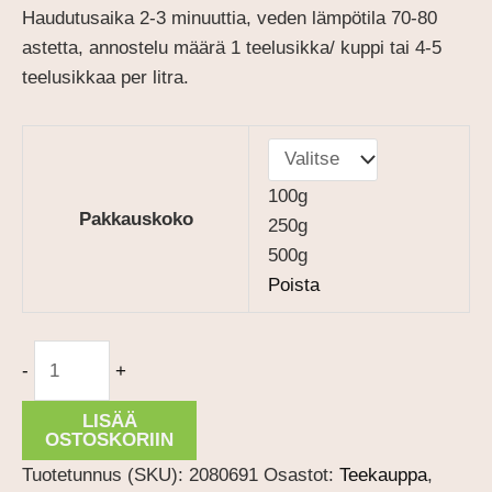
Haudutusaika 2-3 minuuttia, veden lämpötila 70-80
astetta, annostelu määrä 1 teelusikka/ kuppi tai 4-5
teelusikkaa per litra.
100g
Pakkauskoko
250g
500g
Poista
Minttu
-
+
määrä
LISÄÄ
OSTOSKORIIN
Tuotetunnus (SKU):
2080691
Osastot:
Teekauppa
,