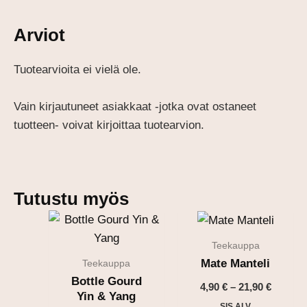
Arviot
Tuotearvioita ei vielä ole.
Vain kirjautuneet asiakkaat -jotka ovat ostaneet
tuotteen- voivat kirjoittaa tuotearvion.
Tutustu myös
Teekauppa
Mate Manteli
Teekauppa
Bottle Gourd
Hintalu
4,90
€
–
21,90
€
Yin & Yang
4,90 €
SIS.ALV