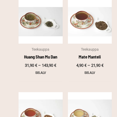
Teekauppa
Teekauppa
Huang Shan Mu Dan
Mate Manteli
Hintaluokka:
Hintalu
31,90
€
–
143,90
€
4,90
€
–
21,90
€
31,90 €
4,90 €
SIS.ALV
SIS.ALV
-
-
143,90 €
21,90 €