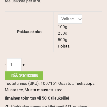
teelusikkaa per litra.
100g
Pakkauskoko
250g
500g
Poista
Russian
-
+
Earl
Grey
LISÄÄ OSTOSKORIIN
määrä
Tuotetunnus (SKU):
1007151
Osastot:
Teekauppa
,
Musta tee
,
Musta maustettu tee
Ilmainen toimitus yli 50 € tilauksille!
Verkkokaupassa on käytössä SSL suojaus