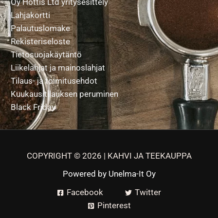
Oy Hottis Ltd yritysesittely
Lahjakortti
Palautuslomake
Rekisteriseloste
Tietosuojakäytäntö
Liikelahjat ja mainoslahjat
Tilaus- ja toimitusehdot
Kuukausitilauksen peruminen
Black Friday
COPYRIGHT © 2026 | KAHVI JA TEEKAUPPA
Powered by
Unelma-It Oy
Facebook
Twitter
Pinterest