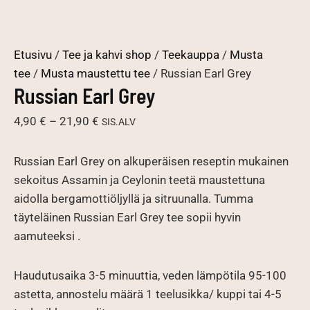
Etusivu
/
Tee ja kahvi shop
/
Teekauppa
/
Musta
tee
/
Musta maustettu tee
/ Russian Earl Grey
Russian Earl Grey
Hintaluokka:
4,90
€
–
21,90
€
SIS.ALV
4,90 €
-
Russian Earl Grey on alkuperäisen reseptin mukainen
21,90 €
sekoitus Assamin ja Ceylonin teetä maustettuna
aidolla bergamottiöljyllä ja sitruunalla. Tumma
täyteläinen Russian Earl Grey tee sopii hyvin
aamuteeksi .
Haudutusaika 3-5 minuuttia, veden lämpötila 95-100
astetta, annostelu määrä 1 teelusikka/ kuppi tai 4-5