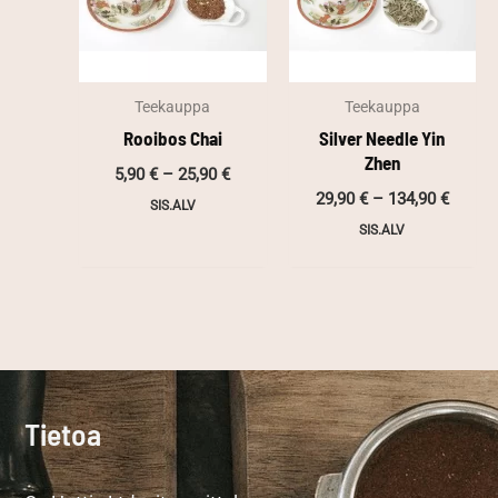
Teekauppa
Teekauppa
Rooibos Chai
Silver Needle Yin
Zhen
Hintaluokka:
5,90
€
–
25,90
€
5,90 €
Hintal
29,90
€
–
134,90
€
SIS.ALV
-
29,90 
25,90 €
SIS.ALV
-
134,90
Tietoa