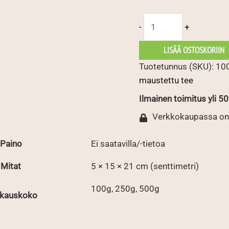
Mansikka
-
+
tee
määrä
LISÄÄ OSTOSKORIIN
Tuotetunnus (SKU):
10
maustettu tee
Ilmainen toimitus yli 50 
Verkkokaupassa on
Paino
Ei saatavilla/-tietoa
Mitat
5 × 15 × 21 cm (senttimetri)
100g, 250g, 500g
kauskoko