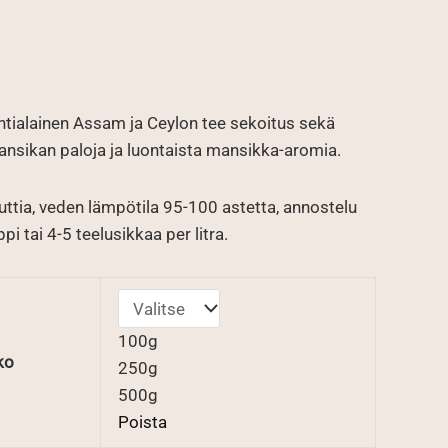
uokka:
ntialainen Assam ja Ceylon tee sekoitus sekä
€
ansikan paloja ja luontaista mansikka-aromia.
ttia, veden lämpötila 95-100 astetta, annostelu
i tai 4-5 teelusikkaa per litra.
100g
ko
250g
500g
Poista