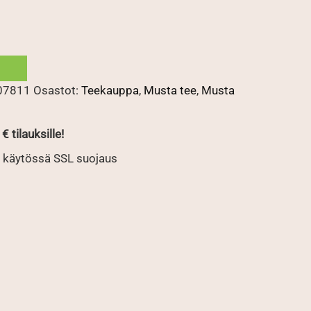
07811
Osastot:
Teekauppa
,
Musta tee
,
Musta
€ tilauksille!
 käytössä SSL suojaus