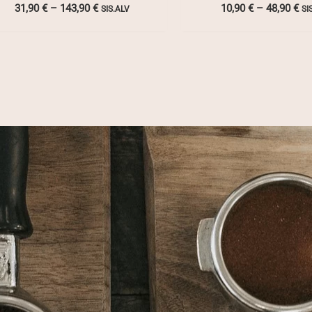
Hintaluokka:
Hi
31,90
€
–
143,90
€
10,90
€
–
48,90
€
SIS.ALV
SI
31,90 €
10
-
-
143,90 €
48