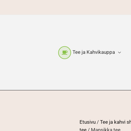
Tee ja Kahvikauppa
Etusivu
/
Tee ja kahvi 
tee
/ Mansikka tee