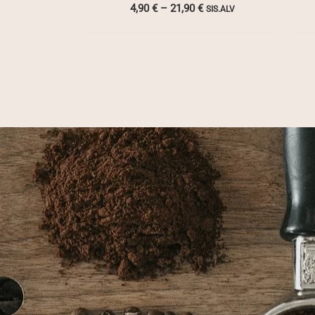
Hintaluokka:
4,90
€
–
21,90
€
SIS.ALV
4,90 €
-
21,90 €