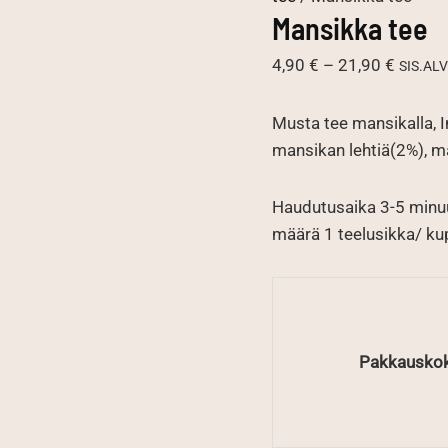
Mansikka tee
Hintal
4,90
€
–
21,90
€
SIS.ALV
4,90 €
-
Musta tee mansikalla, I
21,90 
mansikan lehtiä(2%), m
Haudutusaika 3-5 minuu
määrä 1 teelusikka/ kupp
Pakkausko