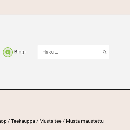
Hae:
Blogi
shop
/
Teekauppa
/
Musta tee
/
Musta maustettu