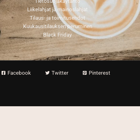
Tietosuojakäytäntö
Liikelahjat ja mainoslahjat
Tilaus- ja toimitusehdot
Kuukausitilauksen peruminen
Black Friday
Facebook
Twitter
Pinterest