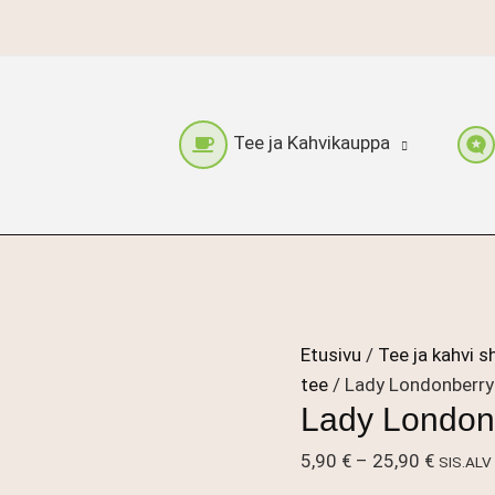
Tee ja Kahvikauppa
Etusivu
/
Tee ja kahvi s
tee
/ Lady Londonberry
Lady London
Hintalu
5,90
€
–
25,90
€
SIS.ALV
5,90 €