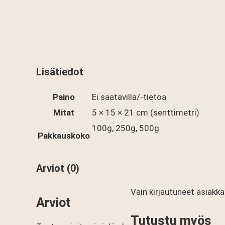
Lisätiedot
Paino
Ei saatavilla/-tietoa
Mitat
5 × 15 × 21 cm (senttimetri)
100g, 250g, 500g
Pakkauskoko
Arviot (0)
Vain kirjautuneet asiakka
Arviot
Tutustu myös