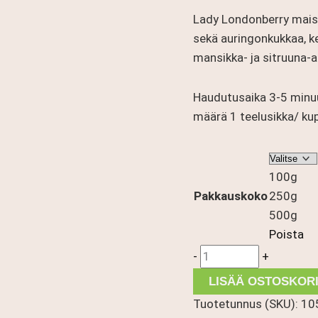
-
Lady Londonberry mais
25,90 €
sekä auringonkukkaa, k
mansikka- ja sitruuna-
Haudutusaika 3-5 minuu
määrä 1 teelusikka/ kupp
100g
Pakkauskoko
250g
500g
Poista
Lady
-
+
Londonberry
LISÄÄ OSTOSKORI
määrä
Tuotetunnus (SKU):
10