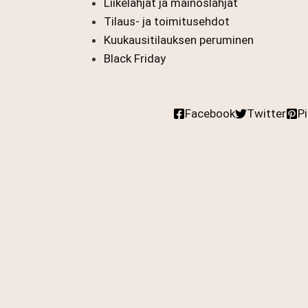
Liikelahjat ja mainoslahjat
Tilaus- ja toimitusehdot
Kuukausitilauksen peruminen
Black Friday
Facebook
Twitter
P