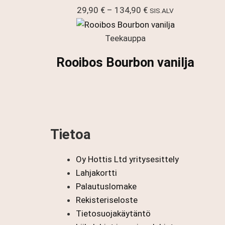
Hintaluokka:
29,90
€
–
134,90
€
SIS.ALV
29,90 €
-
Teekauppa
134,90 €
Rooibos Bourbon vanilja
Tietoa
Oy Hottis Ltd yritysesittely
Lahjakortti
Palautuslomake
Rekisteriseloste
Tietosuojakäytäntö