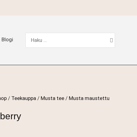
Hae:
Blogi
hop
/
Teekauppa
/
Musta tee
/
Musta maustettu
berry
okka: