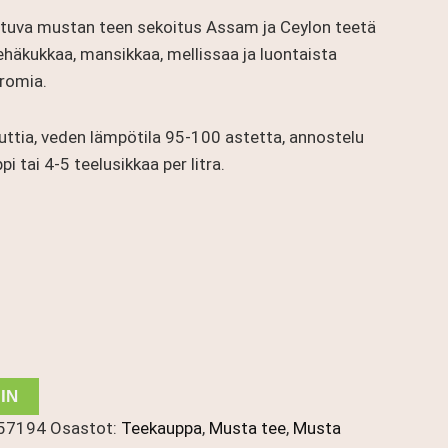
tuva mustan teen sekoitus Assam ja Ceylon teetä
ehäkukkaa, mansikkaa, mellissaa ja luontaista
aromia.
ttia, veden lämpötila 95-100 astetta, annostelu
i tai 4-5 teelusikkaa per litra.
IN
57194
Osastot:
Teekauppa
,
Musta tee
,
Musta