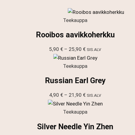
Teekauppa
Rooibos aavikkoherkku
Hintaluokka:
5,90
€
–
25,90
€
SIS.ALV
5,90 €
-
Teekauppa
25,90 €
Russian Earl Grey
Hintaluokka:
4,90
€
–
21,90
€
SIS.ALV
4,90 €
-
Teekauppa
21,90 €
Silver Needle Yin Zhen