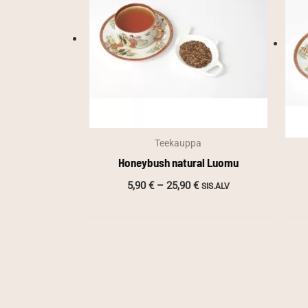
Teekauppa
Honeybush natural Luomu
Hintaluokka:
5,90
€
–
25,90
€
SIS.ALV
5,90 €
-
25,90 €