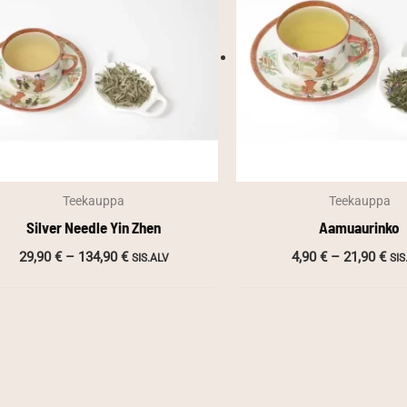
Teekauppa
Teekauppa
Silver Needle Yin Zhen
Aamuaurinko
Hintaluokka:
Hin
29,90
€
–
134,90
€
4,90
€
–
21,90
€
SIS.ALV
SIS
29,90 €
4,9
-
-
134,90 €
21,