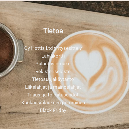
Tietoa
Oy Hottis Ltd yritysesittely
Lahjakortti
Palautuslomake
Rekisteriseloste
Tietosuojakäytäntö
Liikelahjat ja mainoslahjat
Tilaus- ja toimitusehdot
Kuukausitilauksen peruminen
Black Friday