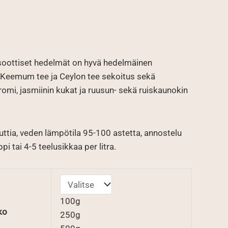
uokka:
soottiset hedelmät on hyvä hedelmäinen
€
n Keemum tee ja Ceylon tee sekoitus sekä
omi, jasmiinin kukat ja ruusun- sekä ruiskaunokin
ttia, veden lämpötila 95-100 astetta, annostelu
i tai 4-5 teelusikkaa per litra.
100g
ko
250g