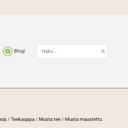
Hae:
Blogi
shop
/
Teekauppa
/
Musta tee
/
Musta maustettu