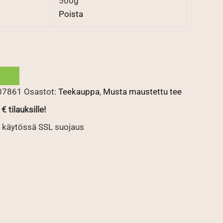
500g
Poista
07861
Osastot:
Teekauppa
,
Musta maustettu tee
€ tilauksille!
 käytössä SSL suojaus