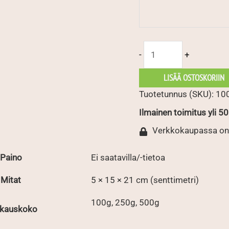
Hawaii
-
+
määrä
LISÄÄ OSTOSKORIIN
Tuotetunnus (SKU):
10
Ilmainen toimitus yli 50 
Verkkokaupassa on
Paino
Ei saatavilla/-tietoa
Mitat
5 × 15 × 21 cm (senttimetri)
100g, 250g, 500g
kauskoko