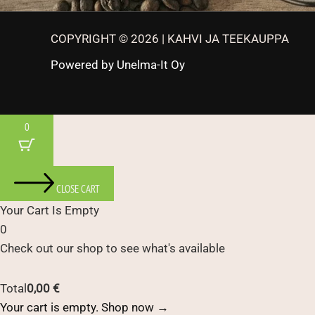
COPYRIGHT © 2026 | KAHVI JA TEEKAUPPA
Powered by
Unelma-It Oy
0
CLOSE CART
Your Cart Is Empty
0
Check out our shop to see what's available
Cart
Total
0,00
€
Total:
Your cart is empty. Shop now →