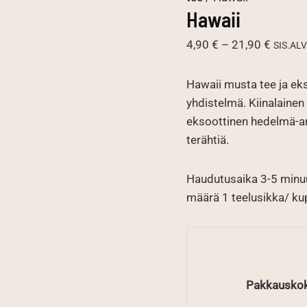
Hawaii
Hintal
4,90
€
–
21,90
€
SIS.ALV
4,90 €
-
Hawaii musta tee ja ek
21,90 
yhdistelmä. Kiinalaine
eksoottinen hedelmä-ar
terähtiä.
Haudutusaika 3-5 minuu
määrä 1 teelusikka/ kupp
Pakkausko