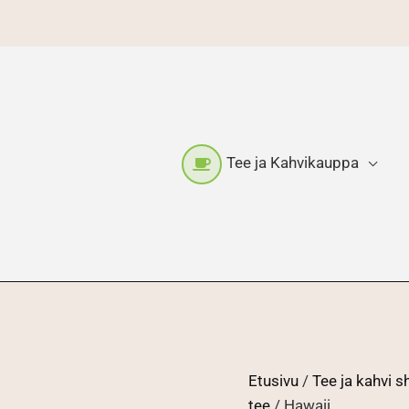
Tee ja Kahvikauppa
Etusivu
/
Tee ja kahvi 
tee
/ Hawaii