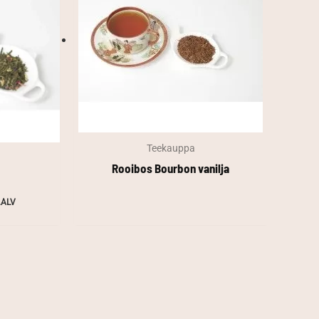
Teekauppa
Rooibos Bourbon vanilja
taluokka:
.ALV
0 €
90 €