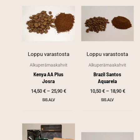
Loppu varastosta
Loppu varastosta
Alkuperämaakahvit
Alkuperämaakahvit
Kenya AA Plus
Brazil Santos
Josra
Aquarela
Hintaluokka:
Hintal
14,50
€
–
25,90
€
10,50
€
–
18,90
€
14,50 €
10,50 €
SIS.ALV
SIS.ALV
-
-
25,90 €
18,90 €