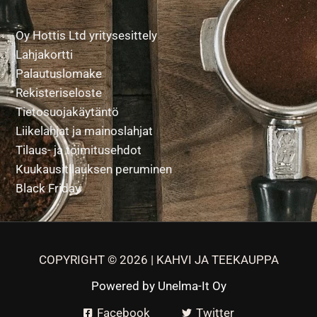
Oy Hottis Ltd yritysesittely
Lahjakortti
Palautuslomake
Rekisteriseloste
Tietosuojakäytäntö
Liikelahjat ja mainoslahjat
Tilaus- ja toimitusehdot
Kuukausitilauksen peruminen
Black Friday
COPYRIGHT © 2026 | KAHVI JA TEEKAUPPA
Powered by
Unelma-It Oy
Facebook
Twitter