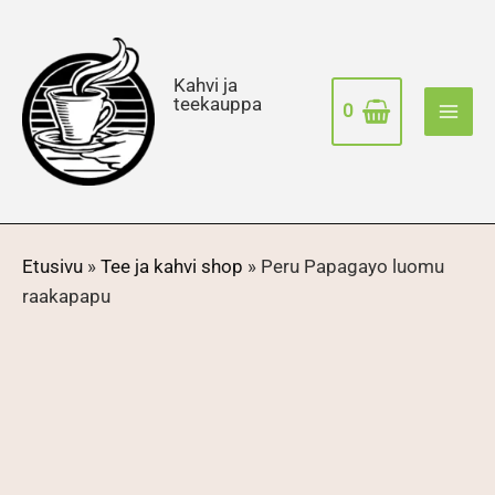
Siirry
sisältöön
Kahvi ja
teekauppa
0
Etusivu
»
Tee ja kahvi shop
»
Peru Papagayo luomu
raakapapu