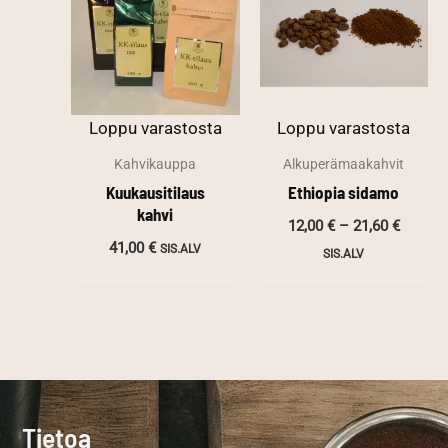
Loppu varastosta
Loppu varastosta
Kahvikauppa
Alkuperämaakahvit
Kuukausitilaus
Ethiopia sidamo
kahvi
Hintal
12,00
€
–
21,60
€
12,00 €
41,00
€
SIS.ALV
SIS.ALV
-
21,60 €
Tietoa