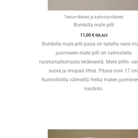
Teetarvikkeet ja kahvitarvikkeet
Bombilla mate pilli
11,00
€
SIS.ALV
Bombilla mate pilli jossa on taitettu varsi m
juomiseen mate pilli on valmistettu
ruostumattomasta teräksestä. Mate pillin var
suora ja imupää litteä. Pituus noin 17 cm
Kunnollisilla välineillä Yerba maten juomine
nautinto.