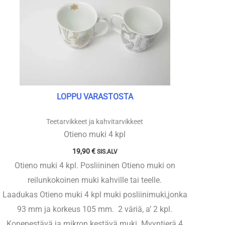
LOPPU VARASTOSTA
Teetarvikkeet ja kahvitarvikkeet
Otieno muki 4 kpl
19,90
€
SIS.ALV
Otieno muki 4 kpl. Posliininen Otieno muki on
reilunkokoinen muki kahville tai teelle.
Laadukas Otieno muki 4 kpl muki posliinimuki,jonka
93 mm ja korkeus 105 mm. 2 väriä, a’ 2 kpl.
Konepestävä ja mikron kestävä muki. Myyntierä 4