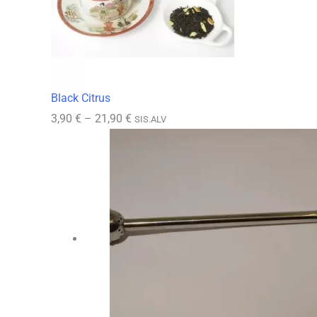
Black Citrus
Hintaluokka:
3,90
€
–
21,90
€
SIS.ALV
3,90 €
-
21,90 €