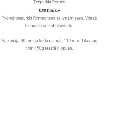
Teepurkki Romeo
3,55
€
SIS.ALV
Pyöreä teepurkki Romeo teen säilyttämiseen. Vihreä
teepurkki on kohokuvioitu.
Halkaisija 90 mm ja korkeus noin 110 mm. Tilavuus
noin 150g teestä riippuen.