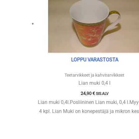
LOPPU VARASTOSTA
Teetarvikkeet ja kahvitarvikkeet
Lian muki 0,4 l
24,90
€
SIS.ALV
Lian muki 0,4l.Posliininen Lian muki, 0,4 l.Myy
4 kpl. Lian Muki on konepestäjä ja mikron kes