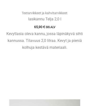
Teetarvikkeet ja kahvitarvikkeet
lasikannu Telja 2,0 l
65,90
€
SIS.ALV
Kevytlasia oleva kannu, jossa läpinäkyvä sihti
kannussa. Tilavuus 2,0 litraa. Kevyt ja pieniä
kolhuja kestävä materiaali.