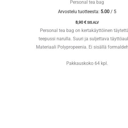
Personal tea bag
Arvostelu tuotteesta:
5.00
/ 5
8,90
€
SIS.ALV
Personal tea bag on kertakäyttöinen täytet
teepussi narulla. Suuri ja suljettava täyttöau
Materiaali Polypropeenia. Ei sisällä formalde
Pakkauskoko 64 kpl.