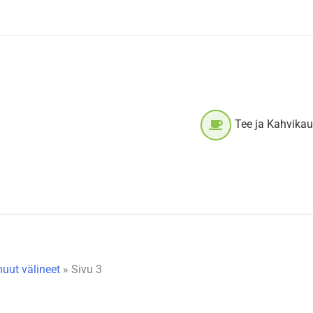
Tee ja Kahvika
muut välineet
»
Sivu 3