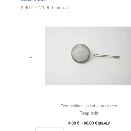
Hintaluokka:
3,90
€
–
21,90
€
SIS.ALV
3,90 €
-
21,90 €
Teetarvikkeet ja kahvitarvikkeet
Teepihdit
Hintaluokka:
4,00
€
–
60,00
€
SIS.ALV
4,00 €