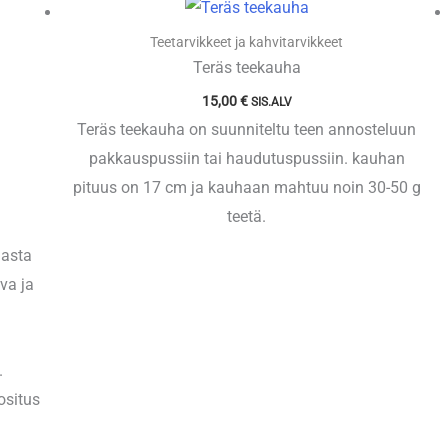
Teetarvikkeet ja kahvitarvikkeet
Teräs teekauha
15,00
€
SIS.ALV
Teräs teekauha on suunniteltu teen annosteluun
pakkauspussiin tai haudutuspussiin. kauhan
pituus on 17 cm ja kauhaan mahtuu noin 30-50 g
teetä.
masta
va ja
.
uositus