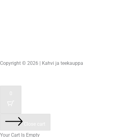
Copyright © 2026 | Kahvi ja teekauppa
Powered by
Unelma-It Oy
0
Close cart
Your Cart Is Empty