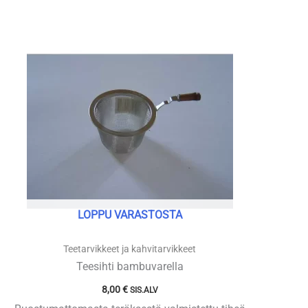
LOPPU VARASTOSTA
Teetarvikkeet ja kahvitarvikkeet
Teesihti bambuvarella
8,00
€
SIS.ALV