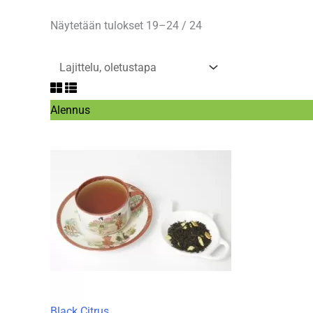
Näytetään tulokset 19–24 / 24
Tuote
Alennus
alennuksessa
Black Citrus