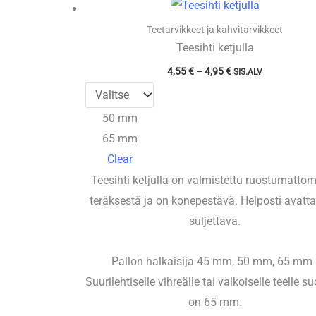
Teetarvikkeet ja kahvitarvikkeet
Teesihti ketjulla
Hintaluokka:
4,55
€
–
4,95
€
SIS.ALV
4,55 €
-
4,95 €
50 mm
65 mm
Clear
Teesihti ketjulla on valmistettu ruostumatto
teräksestä ja on konepestävä. Helposti avatta
suljettava.
Pallon halkaisija 45 mm, 50 mm, 65 mm 
Suurilehtiselle vihreälle tai valkoiselle teelle s
on 65 mm.