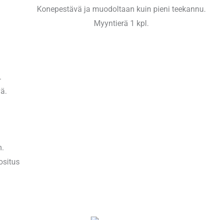
Konepestävä ja muodoltaan kuin pieni teekannu.
Myyntierä 1 kpl.
.
ä.
m.
uositus