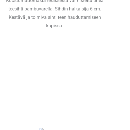
Ruostumattomasta teräksestä valmistettu tiheä
teesihti bambuvarella. Sihdin halkaisija 6 cm.
Kestävä ja toimiva sihti teen hauduttamiseen
kupissa.