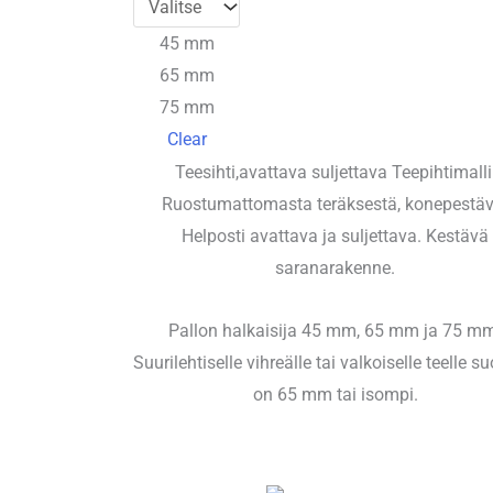
-
60,00 €
45 mm
65 mm
75 mm
Clear
Teesihti,avattava suljettava Teepihtimalli
Ruostumattomasta teräksestä, konepestäv
Helposti avattava ja suljettava. Kestävä
saranarakenne.
Pallon halkaisija 45 mm, 65 mm ja 75 m
Suurilehtiselle vihreälle tai valkoiselle teelle s
on 65 mm tai isompi.