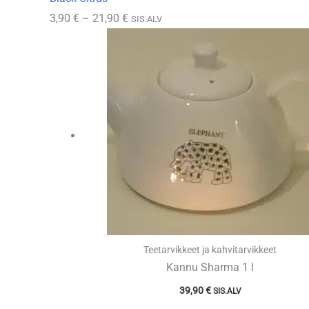
Hintaluokka:
3,90
€
–
21,90
€
SIS.ALV
3,90 €
-
21,90 €
Teetarvikkeet ja kahvitarvikkeet
Kannu Sharma 1 l
39,90
€
SIS.ALV