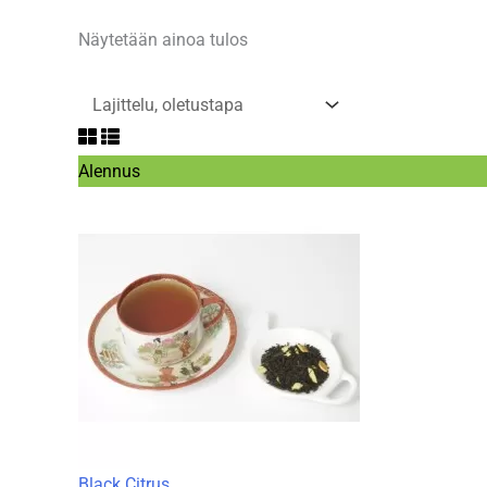
Näytetään ainoa tulos
Tuote
Alennus
alennuksessa
Black Citrus