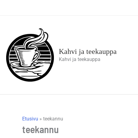
Siirry
sisältöön
Kahvi ja teekauppa
Kahvi ja teekauppa
Etusivu
»
teekannu
teekannu