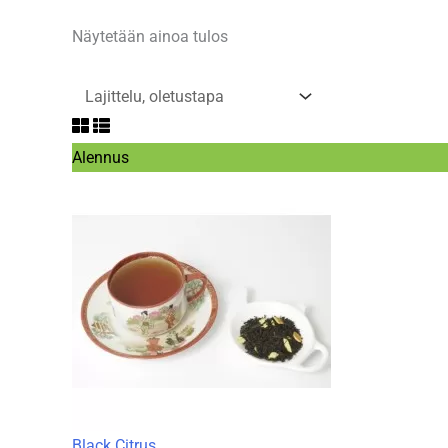
Näytetään ainoa tulos
Tuote
Alennus
alennuksessa
Black Citrus