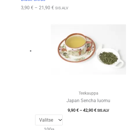
Hintaluokka:
3,90
€
–
21,90
€
SIS.ALV
3,90 €
-
21,90 €
Teekauppa
Japan Sencha luomu
Hintaluokka:
9,90
€
–
42,90
€
SIS.ALV
9,90 €
-
42,90 €
100g