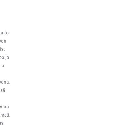
anto-
okan
la.
oa ja
enä
kana,
nsä
umman
ihreä.
as.