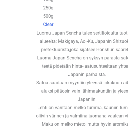
250g
500g
Clear
Luomu Japan Sencha tulee sertifioidulta tuot
alueelta: Makigaya, Aoi-Ku, Japanin Shizu
prefektuurista,joka sijatsee Honshun saarel
Luomu Japan Sencha on syksyn parasta sat
teetä pidetään hinta-laatusuhteeltaan yht
Japanin parhaista.
Satoa saadaan myyntiin yleensä lokakuun ai
aluksi pääosin vain lähimaakuntiin ja ylee
Japaniin.
Lehti on väriltään melko tumma, kauniin t
oliivin värinen ja valmiina juomana vaalean v
Maku on melko mieto, mutta hyvin aromik