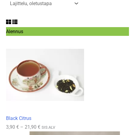
Tuote
Alennus
alennuksessa
Black Citrus
Hintaluokka:
3,90
€
–
21,90
€
SIS.ALV