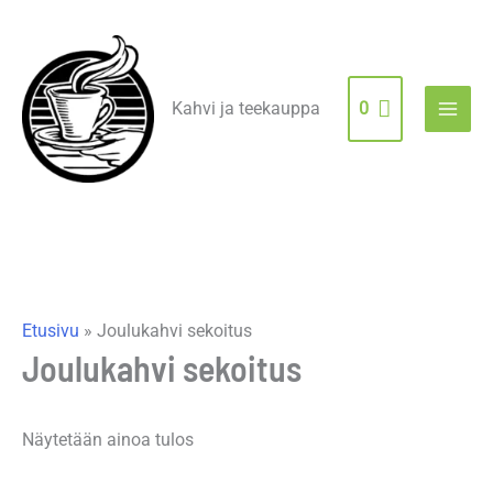
Siirry
sisältöön
Kahvi ja teekauppa
0
Etusivu
»
Joulukahvi sekoitus
Joulukahvi sekoitus
Näytetään ainoa tulos