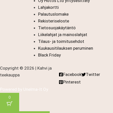
Oy Hottis Ltd yritysesittely
Lahjakortti
Palautuslomake
Rekisteriseloste
Tietosuojakäytäntö
Liikelahjat ja mainoslahjat
Tilaus- ja toimitusehdot
Kuukausitilauksen peruminen
Black Friday
Copyright © 2026 | Kahvi ja
Facebook
Twitter
teekauppa
Pinterest
Powered by
Unelma-It Oy
0