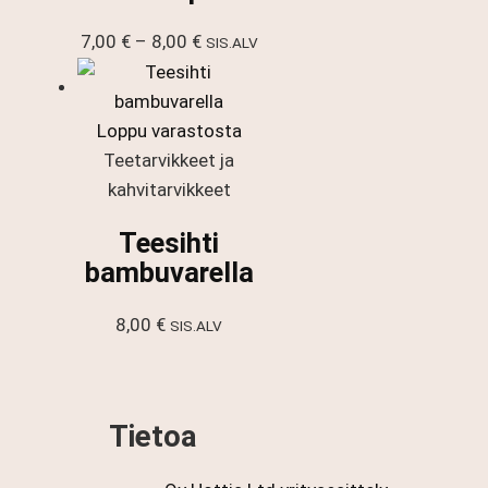
Hintaluokka:
7,00
€
–
8,00
€
SIS.ALV
7,00 €
-
8,00 €
Loppu varastosta
Teetarvikkeet ja
kahvitarvikkeet
Teesihti
bambuvarella
8,00
€
SIS.ALV
Tietoa