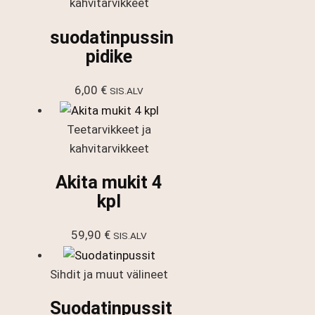
kahvitarvikkeet
suodatinpussin
pidike
6,00
€
SIS.ALV
Teetarvikkeet ja
kahvitarvikkeet
Akita mukit 4
kpl
59,90
€
SIS.ALV
Sihdit ja muut välineet
Suodatinpussit