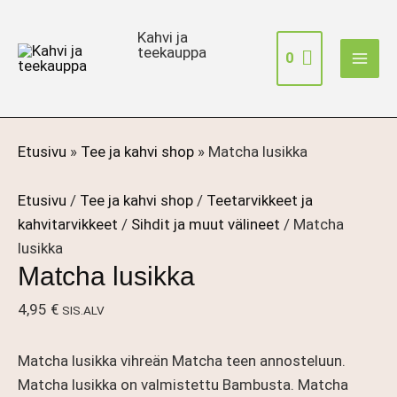
Siirry
sisältöön
Kahvi ja
teekauppa
0
Etusivu
»
Tee ja kahvi shop
»
Matcha lusikka
Etusivu
/
Tee ja kahvi shop
/
Teetarvikkeet ja
kahvitarvikkeet
/
Sihdit ja muut välineet
/ Matcha
lusikka
Matcha lusikka
4,95
€
SIS.ALV
Matcha lusikka vihreän Matcha teen annosteluun.
Matcha lusikka on valmistettu Bambusta. Matcha