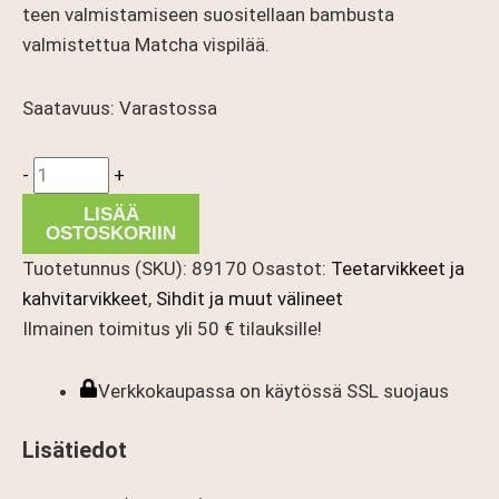
teen valmistamiseen suositellaan bambusta
valmistettua Matcha vispilää.
Saatavuus:
Varastossa
Matcha
-
+
lusikka
LISÄÄ
määrä
OSTOSKORIIN
Tuotetunnus (SKU):
89170
Osastot:
Teetarvikkeet ja
kahvitarvikkeet
,
Sihdit ja muut välineet
Ilmainen toimitus yli 50 € tilauksille!
Verkkokaupassa on käytössä SSL suojaus
Lisätiedot