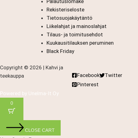
Palautuslomake
Rekisteriseloste
Tietosuojakäytäntö
Liikelahjat ja mainoslahjat
Tilaus- ja toimitusehdot
Kuukausitilauksen peruminen
Black Friday
Copyright © 2026 | Kahvi ja
Facebook
Twitter
teekauppa
Pinterest
Powered by
Unelma-It Oy
0
CLOSE CART