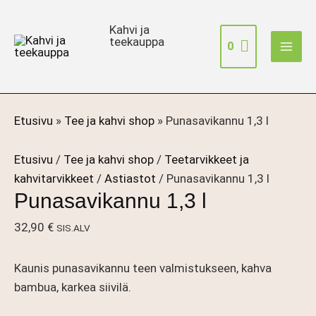
Siirry
sisältöön
Kahvi ja
teekauppa
0
Etusivu
»
Tee ja kahvi shop
»
Punasavikannu 1,3 l
Etusivu
/
Tee ja kahvi shop
/
Teetarvikkeet ja
kahvitarvikkeet
/
Astiastot
/ Punasavikannu 1,3 l
Punasavikannu 1,3 l
32,90
€
SIS.ALV
Kaunis punasavikannu teen valmistukseen, kahva
bambua, karkea siivilä.