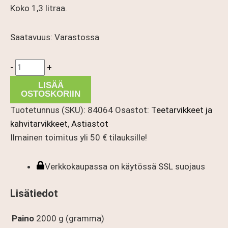
Koko 1,3 litraa.
Saatavuus:
Varastossa
Punasavikannu
-
+
1,3
LISÄÄ
l
OSTOSKORIIN
määrä
Tuotetunnus (SKU):
84064
Osastot:
Teetarvikkeet ja
kahvitarvikkeet
,
Astiastot
Ilmainen toimitus yli 50 € tilauksille!
Verkkokaupassa on käytössä SSL suojaus
Lisätiedot
Paino
2000 g (gramma)