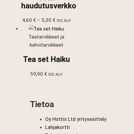
haudutusverkko
Hintaluokka:
4,60
€
–
5,30
€
SIS.ALV
4,60 €
-
Teetarvikkeet ja
5,30 €
kahvitarvikkeet
Tea set Haiku
59,90
€
SIS.ALV
Tietoa
Oy Hottis Ltd yritysesittely
Lahjakortti