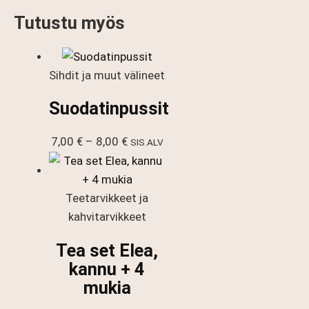
Tutustu myös
Sihdit ja muut välineet
Suodatinpussit
Hintaluokka:
7,00
€
–
8,00
€
SIS.ALV
7,00 €
-
8,00 €
Teetarvikkeet ja
kahvitarvikkeet
Tea set Elea,
kannu + 4
mukia