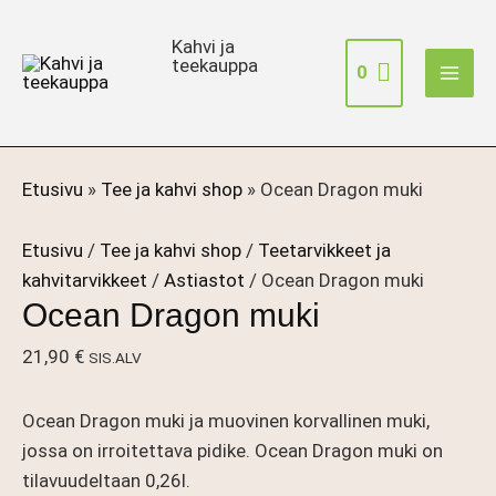
Siirry
sisältöön
Kahvi ja
teekauppa
0
Etusivu
»
Tee ja kahvi shop
»
Ocean Dragon muki
Etusivu
/
Tee ja kahvi shop
/
Teetarvikkeet ja
kahvitarvikkeet
/
Astiastot
/ Ocean Dragon muki
Ocean Dragon muki
21,90
€
SIS.ALV
Ocean Dragon muki ja muovinen korvallinen muki,
jossa on irroitettava pidike. Ocean Dragon muki on
tilavuudeltaan 0,26l.