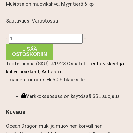
Mukissa on muovikahva. Myyntierä 6 kpl
Saatavuus:
Varastossa
Ocean
-
+
Dragon
LISÄÄ
muki
OSTOSKORIIN
määrä
Tuotetunnus (SKU):
41928
Osastot:
Teetarvikkeet ja
kahvitarvikkeet
,
Astiastot
Ilmainen toimitus yli 50 € tilauksille!
Verkkokaupassa on käytössä SSL suojaus
Kuvaus
Ocean Dragon muki ja muovinen korvallinen