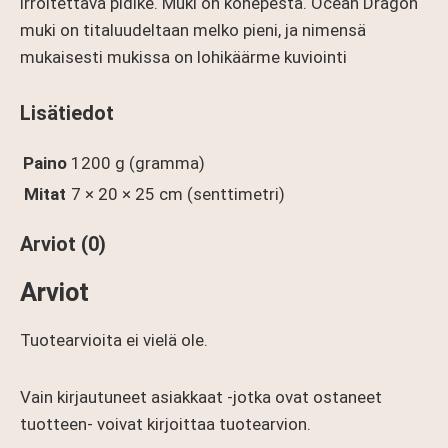
irroitettava pidike. Muki on konepestä. Ocean Dragon
muki on titaluudeltaan melko pieni, ja nimensä
mukaisesti mukissa on lohikäärme kuviointi
Lisätiedot
Paino
1200 g (gramma)
Mitat
7 × 20 × 25 cm (senttimetri)
Arviot (0)
Arviot
Tuotearvioita ei vielä ole.
Vain kirjautuneet asiakkaat -jotka ovat ostaneet
tuotteen- voivat kirjoittaa tuotearvion.