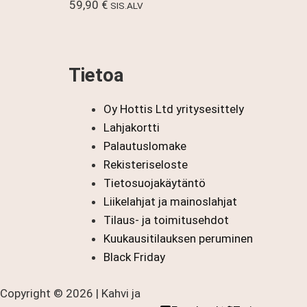
59,90
€
SIS.ALV
Tietoa
Oy Hottis Ltd yritysesittely
Lahjakortti
Palautuslomake
Rekisteriseloste
Tietosuojakäytäntö
Liikelahjat ja mainoslahjat
Tilaus- ja toimitusehdot
Kuukausitilauksen peruminen
Black Friday
Copyright © 2026 | Kahvi ja