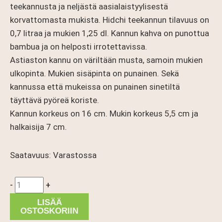
teekannusta ja neljästä aasialaistyylisestä
korvattomasta mukista. Hidchi teekannun tilavuus on
0,7 litraa ja mukien 1,25 dl. Kannun kahva on punottua
bambua ja on helposti irrotettavissa.
Astiaston kannu on väriltään musta, samoin mukien
ulkopinta. Mukien sisäpinta on punainen. Sekä
kannussa että mukeissa on punainen sinetiltä
täyttävä pyöreä koriste.
Kannun korkeus on 16 cm. Mukin korkeus 5,5 cm ja
halkaisija 7 cm.
Saatavuus:
Varastossa
Hidchi
-
+
teekannu
LISÄÄ
ja
OSTOSKORIIN