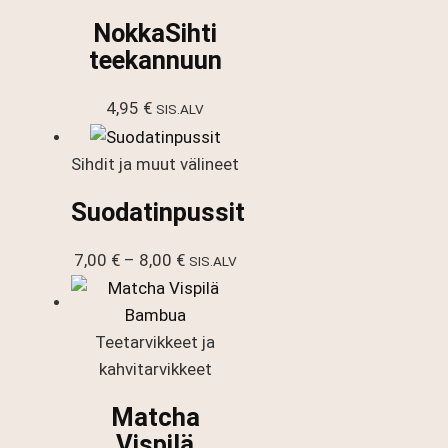
NokkaSihti
teekannuun
4,95
€
SIS.ALV
Sihdit ja muut välineet
Suodatinpussit
Hintaluokka:
7,00
€
–
8,00
€
SIS.ALV
7,00 €
-
8,00 €
Teetarvikkeet ja
kahvitarvikkeet
Matcha
Vispilä