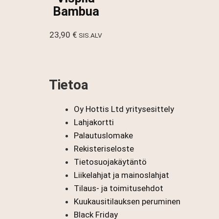
Bambua
23,90
€
SIS.ALV
Tietoa
Oy Hottis Ltd yritysesittely
Lahjakortti
Palautuslomake
Rekisteriseloste
Tietosuojakäytäntö
Liikelahjat ja mainoslahjat
Tilaus- ja toimitusehdot
Kuukausitilauksen peruminen
Black Friday