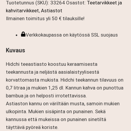
4
Tuotetunnus (SKU):
33264
Osastot:
Teetarvikkeet ja
teemukia
kahvitarvikkeet
,
Astiastot
määrä
Ilmainen toimitus yli 50 € tilauksille!
Verkkokaupassa on käytössä SSL suojaus
Kuvaus
Hidchi teeastiasto koostuu keraamisesta
teekannusta ja neljästä aasialaistyylisestä
korvattomasta mukista. Hidchi teekannun tilavuus on
0,7 litraa ja mukien 1,25 dl. Kannun kahva on punottua
bambua ja on helposti irrotettavissa.
Astiaston kannu on väriltään musta, samoin mukien
ulkopinta. Mukien sisäpinta on punainen. Sekä
kannussa että mukeissa on punainen sinetiltä
täyttävä pyöreä koriste.