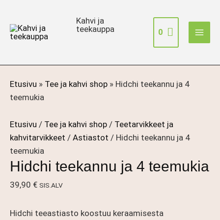
Siirry
sisältöön
Kahvi ja
teekauppa
0
Etusivu
»
Tee ja kahvi shop
»
Hidchi teekannu ja 4
teemukia
Etusivu
/
Tee ja kahvi shop
/
Teetarvikkeet ja
kahvitarvikkeet
/
Astiastot
/ Hidchi teekannu ja 4
teemukia
Hidchi teekannu ja 4 teemukia
39,90
€
SIS.ALV
Hidchi teeastiasto koostuu keraamisesta