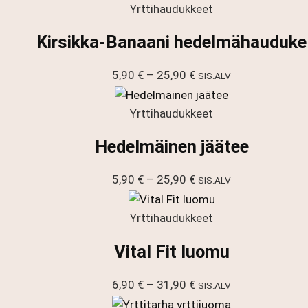
Yrttihaudukkeet
Kirsikka-Banaani hedelmähauduke
Hintaluokka:
5,90
€
–
25,90
€
SIS.ALV
5,90 €
-
Yrttihaudukkeet
25,90 €
Hedelmäinen jäätee
Hintaluokka:
5,90
€
–
25,90
€
SIS.ALV
5,90 €
-
Yrttihaudukkeet
25,90 €
Vital Fit luomu
Hintaluokka:
6,90
€
–
31,90
€
SIS.ALV
6,90 €