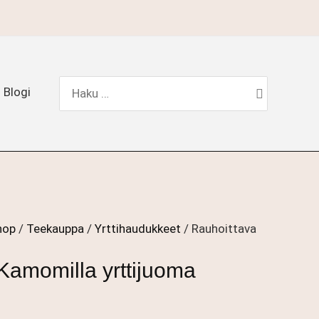
Hae:
Blogi
hop
/
Teekauppa
/
Yrttihaudukkeet
/ Rauhoittava
Kamomilla yrttijuoma
okka: