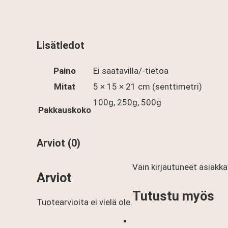
Lisätiedot
Paino
Ei saatavilla/-tietoa
Mitat
5 × 15 × 21 cm (senttimetri)
100g, 250g, 500g
Pakkauskoko
Arviot (0)
Vain kirjautuneet asiakka
Arviot
Tutustu myös
Tuotearvioita ei vielä ole.