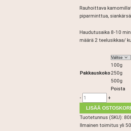
-
Rauhoittava kamomillate
31,90 €
piparminttua, siankärs
Haudutusaika 8-10 minu
määrä 2 teelusikkaa/ kup
100g
Pakkauskoko
250g
500g
Poista
Rauhoittava
-
+
Kamomilla
LISÄÄ OSTOSKORI
yrttijuoma
Tuotetunnus (SKU):
80
määrä
Ilmainen toimitus yli 50 