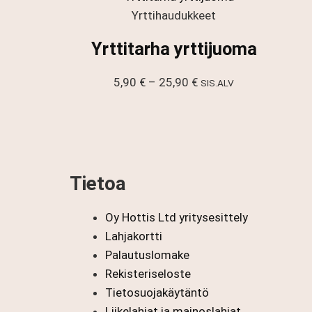
-
Yrttihaudukkeet
31,90 €
Yrttitarha yrttijuoma
Hintaluokka:
5,90
€
–
25,90
€
SIS.ALV
5,90 €
-
25,90 €
Tietoa
Oy Hottis Ltd yritysesittely
Lahjakortti
Palautuslomake
Rekisteriseloste
Tietosuojakäytäntö
Liikelahjat ja mainoslahjat