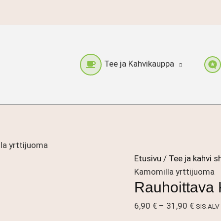
Tee ja Kahvikauppa
la yrttijuoma
Etusivu
/
Tee ja kahvi s
Kamomilla yrttijuoma
Rauhoittava 
Hintalu
6,90
€
–
31,90
€
SIS.ALV
6,90 €