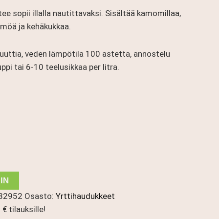
e sopii illalla nautittavaksi. Sisältää kamomillaa,
ämöä ja kehäkukkaa.
uttia, veden lämpötila 100 astetta, annostelu
pi tai 6-10 teelusikkaa per litra.
IN
82952
Osasto:
Yrttihaudukkeet
€ tilauksille!