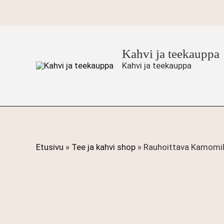
Siirry
sisältöön
Kahvi ja teekauppa
Kahvi ja teekauppa
Etusivu
»
Tee ja kahvi shop
»
Rauhoittava Kamomil