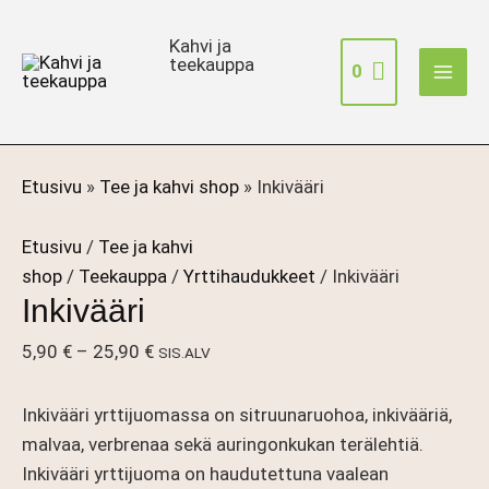
Siirry
sisältöön
Kahvi ja
teekauppa
0
Etusivu
»
Tee ja kahvi shop
»
Inkivääri
Etusivu
/
Tee ja kahvi
shop
/
Teekauppa
/
Yrttihaudukkeet
/ Inkivääri
Inkivääri
Hintaluokka:
5,90
€
–
25,90
€
SIS.ALV
5,90 €
-
Inkivääri yrttijuomassa on sitruunaruohoa, inkivääriä,
25,90 €
malvaa, verbrenaa sekä auringonkukan terälehtiä.
Inkivääri yrttijuoma on haudutettuna vaalean