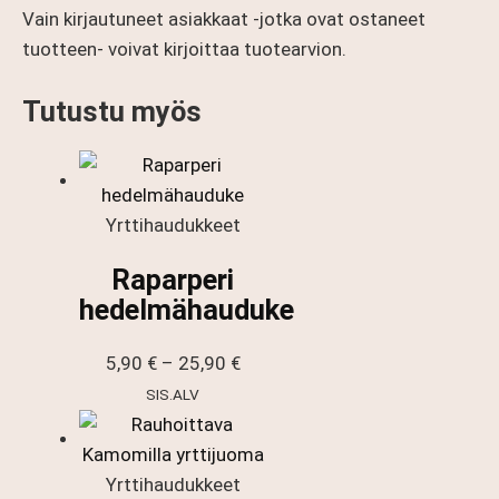
Vain kirjautuneet asiakkaat -jotka ovat ostaneet
tuotteen- voivat kirjoittaa tuotearvion.
Tutustu myös
Yrttihaudukkeet
Raparperi
hedelmähauduke
Hintaluokka:
5,90
€
–
25,90
€
5,90 €
SIS.ALV
-
25,90 €
Yrttihaudukkeet