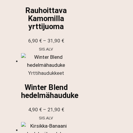
Rauhoittava
Kamomilla
yrttijuoma
Hintaluokka:
6,90
€
–
31,90
€
6,90 €
SIS.ALV
-
31,90 €
Yrttihaudukkeet
Winter Blend
hedelmähauduke
Hintaluokka:
4,90
€
–
21,90
€
4,90 €
SIS.ALV
-