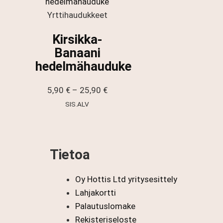
21,90 €
Yrttihaudukkeet
Kirsikka-
Banaani
hedelmähauduke
Hintaluokka:
5,90
€
–
25,90
€
5,90 €
SIS.ALV
-
25,90 €
Tietoa
Oy Hottis Ltd yritysesittely
Lahjakortti
Palautuslomake
Rekisteriseloste