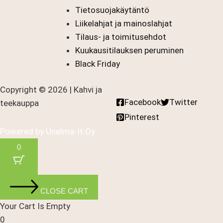
Tietosuojakäytäntö
Liikelahjat ja mainoslahjat
Tilaus- ja toimitusehdot
Kuukausitilauksen peruminen
Black Friday
Copyright © 2026 | Kahvi ja
Facebook
Twitter
teekauppa
Pinterest
Powered by
Unelma-It Oy
0
CLOSE CART
Your Cart Is Empty
0