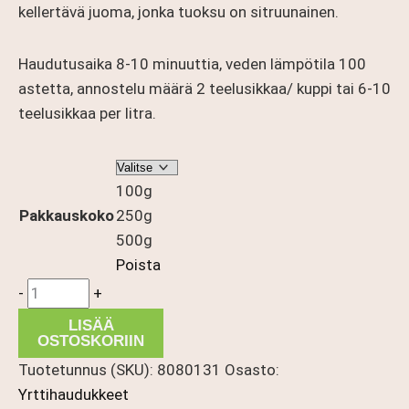
kellertävä juoma, jonka tuoksu on sitruunainen.
Haudutusaika 8-10 minuuttia, veden lämpötila 100
astetta, annostelu määrä 2 teelusikkaa/ kuppi tai 6-10
teelusikkaa per litra.
100g
Pakkauskoko
250g
500g
Poista
Inkivääri
-
+
määrä
LISÄÄ
OSTOSKORIIN
Tuotetunnus (SKU):
8080131
Osasto:
Yrttihaudukkeet