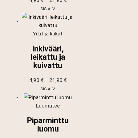
4,90
€
–
21,90
€
4,90 €
SIS.ALV
-
21,90 €
Yrtit ja kukat
Inkivääri,
leikattu ja
kuivattu
Hintaluokka:
4,90
€
–
21,90
€
4,90 €
SIS.ALV
-
21,90 €
Luomutee
Piparminttu
luomu