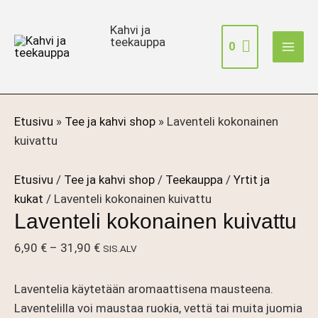
Siirry
sisältöön
Kahvi ja
teekauppa
0
Etusivu
»
Tee ja kahvi shop
»
Laventeli kokonainen
kuivattu
Etusivu
/
Tee ja kahvi shop
/
Teekauppa
/
Yrtit ja
kukat
/ Laventeli kokonainen kuivattu
Laventeli kokonainen kuivattu
Hintaluokka:
6,90
€
–
31,90
€
SIS.ALV
6,90 €
-
Laventelia käytetään aromaattisena mausteena.
31,90 €
Laventelilla voi maustaa ruokia, vettä tai muita juomia