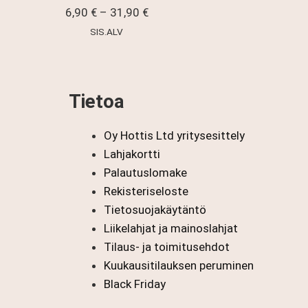
Hintaluokka:
6,90
€
–
31,90
€
6,90 €
SIS.ALV
-
31,90 €
Tietoa
Oy Hottis Ltd yritysesittely
Lahjakortti
Palautuslomake
Rekisteriseloste
Tietosuojakäytäntö
Liikelahjat ja mainoslahjat
Tilaus- ja toimitusehdot
Kuukausitilauksen peruminen
Black Friday