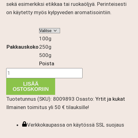
sekä esimerkiksi etikkaa tai ruokaöljyä. Perinteisesti
on käytetty myös kylpyveden aromatisointiin.
100g
Pakkauskoko
250g
500g
Poista
Laventeli
kokonainen
LISÄÄ
kuivattu
OSTOSKORIIN
määrä
Tuotetunnus (SKU):
8009893
Osasto:
Yrtit ja kukat
Ilmainen toimitus yli 50 € tilauksille!
Verkkokaupassa on käytössä SSL suojaus