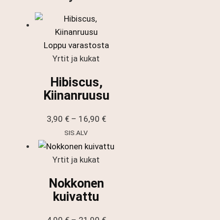
Loppu varastosta
Yrtit ja kukat
Hibiscus,
Kiinanruusu
Hintaluokka:
3,90
€
–
16,90
€
3,90 €
SIS.ALV
-
16,90 €
Yrtit ja kukat
Nokkonen
kuivattu
Hintaluokka: