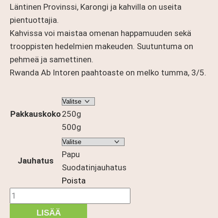
21,90 €
Läntinen Provinssi, Karongi ja kahvilla on useita
pientuottajia.
Kahvissa voi maistaa omenan happamuuden sekä
trooppisten hedelmien makeuden. Suutuntuma on
pehmeä ja samettinen.
Rwanda Ab Intoren paahtoaste on melko tumma, 3/5.
Pakkauskoko
250g
500g
Papu
Jauhatus
Suodatinjauhatus
Poista
Rwanda
AB
LISÄÄ