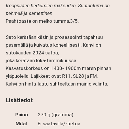
trooppisten hedelmien makeuden. Suutuntuma on
pehmeä ja samettinen.
Paahtoaste on melko tumma,3/5.
Sato kerätään käsin ja prosessointi tapahtuu
pesemällä ja kuivatus koneellisesti. Kahvi on
satokauden 2024 satoa,
joka kerätään loka-tammikuussa.
Kasvatuskorkeus on 1400- 1900m meren pinnan
yläpuolella. Lajikkeet ovat R11, SL28 ja FM.
Kahvi on hinta-laatu suhteeltaan mainio valinta.
Lisätiedot
Paino
270 g (gramma)
Mitat
Ei saatavilla/-tietoa