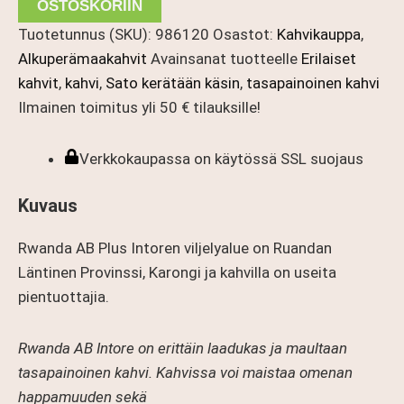
Intore
OSTOSKORIIN
määrä
Tuotetunnus (SKU):
986120
Osastot:
Kahvikauppa
,
Alkuperämaakahvit
Avainsanat tuotteelle
Erilaiset
kahvit
,
kahvi
,
Sato kerätään käsin
,
tasapainoinen kahvi
Ilmainen toimitus yli 50 € tilauksille!
Verkkokaupassa on käytössä SSL suojaus
Kuvaus
Rwanda AB Plus Intoren viljelyalue on Ruandan
Läntinen Provinssi, Karongi ja kahvilla on useita
pientuottajia.
Rwanda AB Intore on erittäin laadukas ja maultaan
tasapainoinen kahvi. Kahvissa voi maistaa omenan
happamuuden sekä