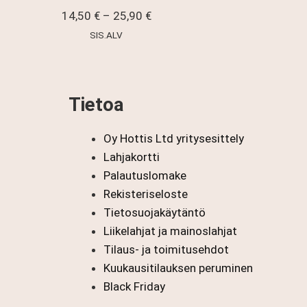
Hintaluokka:
14,50
€
–
25,90
€
14,50 €
SIS.ALV
-
25,90 €
Tietoa
Oy Hottis Ltd yritysesittely
Lahjakortti
Palautuslomake
Rekisteriseloste
Tietosuojakäytäntö
Liikelahjat ja mainoslahjat
Tilaus- ja toimitusehdot
Kuukausitilauksen peruminen
Black Friday