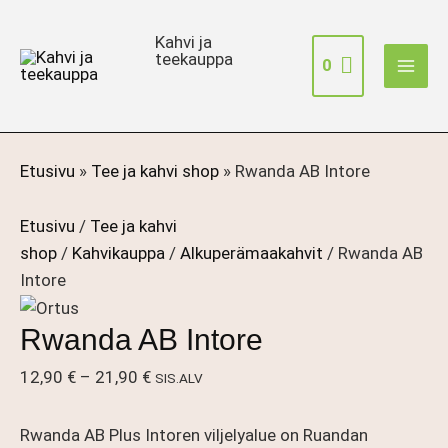
Siirry
sisältöön
Kahvi ja
teekauppa
0
Etusivu
»
Tee ja kahvi shop
»
Rwanda AB Intore
Etusivu
/
Tee ja kahvi
shop
/
Kahvikauppa
/
Alkuperämaakahvit
/ Rwanda AB
Intore
Rwanda AB Intore
Hintaluokka:
12,90
€
–
21,90
€
SIS.ALV
12,90 €
-
Rwanda AB Plus Intoren viljelyalue on Ruandan